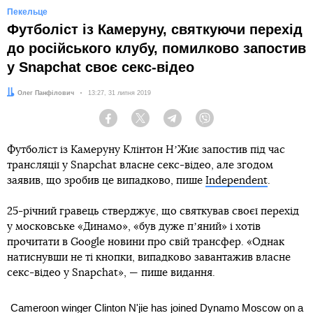
Пекельце
Футболіст із Камеруну, святкуючи перехід
до російського клубу, помилково запостив
у Snapchat своє секс-відео
Автор:
Олег Панфілович
Дата:
13:27, 31 липня 2019
Facebook
Twitter
Telegram
Viber
Футболіст із Камеруну Клінтон НʼЖиє запостив під час
трансляції у Snapchat власне секс-відео, але згодом
заявив, що зробив це випадково, пише
Independent
.
25-річний гравець стверджує, що святкував своєї перехід
у московське «Динамо», «був дуже пʼяний» і хотів
прочитати в Google новини про свій трансфер. «Однак
натиснувши не ті кнопки, випадково завантажив власне
секс-відео у Snapchat», — пише видання.
Cameroon winger Clinton N'jie has joined Dynamo Moscow on a