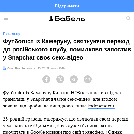
Підтримати
Facebook
Telegram
Twitter
Instagram
Меню
По
по
сай
Пекельце
Футболіст із Камеруну, святкуючи перехід
до російського клубу, помилково запостив
у Snapchat своє секс-відео
Автор:
Олег Панфілович
Дата:
13:27, 31 липня 2019
Facebook
Twitter
Telegram
Viber
Футболіст із Камеруну Клінтон НʼЖиє запостив під час
трансляції у Snapchat власне секс-відео, але згодом
заявив, що зробив це випадково, пише
Independent
.
25-річний гравець стверджує, що святкував своєї перехід
у московське «Динамо», «був дуже пʼяний» і хотів
прочитати в Google новини про свій трансфер. «Однак