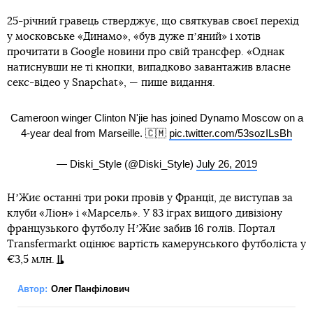
25-річний гравець стверджує, що святкував своєї перехід
у московське «Динамо», «був дуже пʼяний» і хотів
прочитати в Google новини про свій трансфер. «Однак
натиснувши не ті кнопки, випадково завантажив власне
секс-відео у Snapchat», — пише видання.
Cameroon winger Clinton N'jie has joined Dynamo Moscow on a
4-year deal from Marseille. 🇨🇲
pic.twitter.com/53sozILsBh
— Diski_Style (@Diski_Style)
July 26, 2019
НʼЖиє останні три роки провів у Франції, де виступав за
клуби «Ліон» і «Марсель». У 83 іграх вищого дивізіону
французького футболу НʼЖиє забив 16 голів. Портал
Transfermarkt оцінює вартість камерунського футболіста у
€3,5 млн.
Автор:
Олег Панфілович