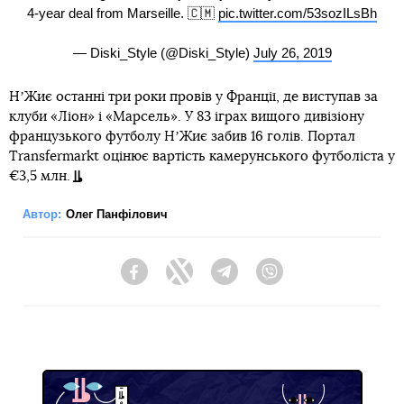
4-year deal from Marseille. 🇨🇲
pic.twitter.com/53sozILsBh
— Diski_Style (@Diski_Style)
July 26, 2019
НʼЖиє останні три роки провів у Франції, де виступав за
клуби «Ліон» і «Марсель». У 83 іграх вищого дивізіону
французького футболу НʼЖиє забив 16 голів. Портал
Transfermarkt оцінює вартість камерунського футболіста у
€3,5 млн.
Автор:
Олег Панфілович
Facebook
Twitter
Telegram
Viber