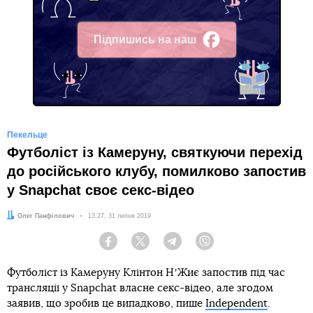
Підпишись на наш
Facebook
Пекельце
Футболіст із Камеруну, святкуючи перехід
до російського клубу, помилково запостив
у Snapchat своє секс-відео
Автор:
Олег Панфілович
Дата:
13:27, 31 липня 2019
Facebook
Twitter
Telegram
Viber
Футболіст із Камеруну Клінтон НʼЖиє запостив під час
трансляції у Snapchat власне секс-відео, але згодом
заявив, що зробив це випадково, пише
Independent
.