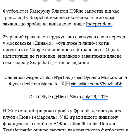
Facebook
Twitter
Telegram
Viber
Футболіст із Камеруну Клінтон НʼЖиє запостив під час
трансляції у Snapchat власне секс-відео, але згодом
заявив, що зробив це випадково, пише
Independent
.
25-річний гравець стверджує, що святкував своєї перехід
у московське «Динамо», «був дуже пʼяний» і хотів
прочитати в Google новини про свій трансфер. «Однак
натиснувши не ті кнопки, випадково завантажив власне
секс-відео у Snapchat», — пише видання.
Cameroon winger Clinton N'jie has joined Dynamo Moscow on a
4-year deal from Marseille. 🇨🇲
pic.twitter.com/53sozILsBh
— Diski_Style (@Diski_Style)
July 26, 2019
НʼЖиє останні три роки провів у Франції, де виступав за
клуби «Ліон» і «Марсель». У 83 іграх вищого дивізіону
французького футболу НʼЖиє забив 16 голів. Портал
Transfermarkt оцінює вартість камерунського футболіста у