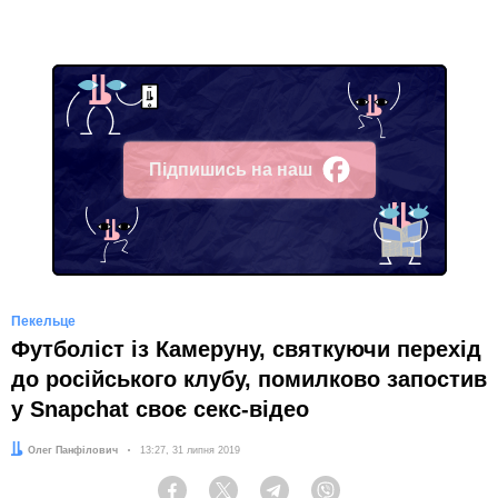
Підпишись на наш
Facebook
Пекельце
Футболіст із Камеруну, святкуючи перехід
до російського клубу, помилково запостив
у Snapchat своє секс-відео
Автор:
Олег Панфілович
Дата:
13:27, 31 липня 2019