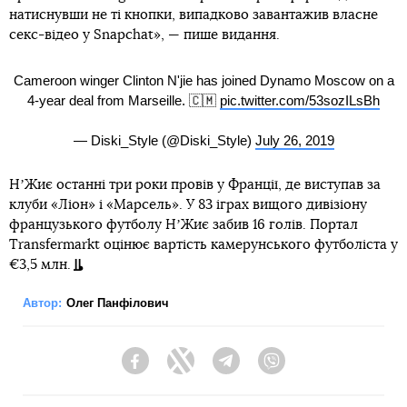
натиснувши не ті кнопки, випадково завантажив власне
секс-відео у Snapchat», — пише видання.
Cameroon winger Clinton N'jie has joined Dynamo Moscow on a
4-year deal from Marseille. 🇨🇲
pic.twitter.com/53sozILsBh
— Diski_Style (@Diski_Style)
July 26, 2019
НʼЖиє останні три роки провів у Франції, де виступав за
клуби «Ліон» і «Марсель». У 83 іграх вищого дивізіону
французького футболу НʼЖиє забив 16 голів. Портал
Transfermarkt оцінює вартість камерунського футболіста у
€3,5 млн.
Автор:
Олег Панфілович
Facebook
Twitter
Telegram
Viber