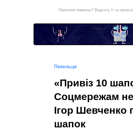
Помітили помилку? Виділіть її та натисн
Пекельце
«Привіз 10 шапо
Соцмережам не 
Ігор Шевченко 
шапок