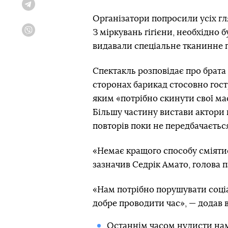
Telegram
Організатори попросили усіх гля
З міркувань гігієни, необхідно 
Viber
видавали спеціальне тканинне п
Спектакль розповідає про брата 
сторонах барикад стосовно гост
яким «потрібно скинути свої ма
Більшу частину вистави актори 
повторів поки не передбачаєтьс
«Немає кращого способу сміятис
зазначив Седрік Амато, голова 
«Нам потрібно порушувати соціа
добре проводити час», — додав в
Останнім часом нудисти нам