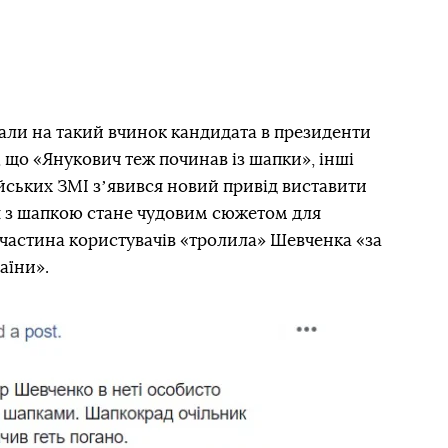
али на такий вчинок кандидата в президенти
, що «Янукович теж починав із шапки», інші
ійських ЗМІ зʼявився новий привід виставити
орія з шапкою стане чудовим сюжетом для
 частина користувачів «тролила» Шевченка «за
аїни».