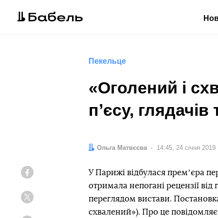
Но
Пекельце
«Оголений і сх
пʼєсу, глядачів
Автор:
Ольга Матвєєва
Дата:
14:45, 24 січня 2019
У Парижі відбулася премʼєра пе
Facebook
отримала непогані рецензії від 
переглядом вистави. Постановка
Twitter
схвалений»). Про це повідомля