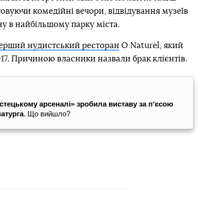
овуючи комедійні вечори, відвідування музеїв
ну в найбільшому парку міста.
перший нудистський ресторан
O Naturel, який
17. Причиною власники назвали брак клієнтів.
стецькому арсеналі» зробила виставу за пʼєсою
атурга
. Що вийшло?