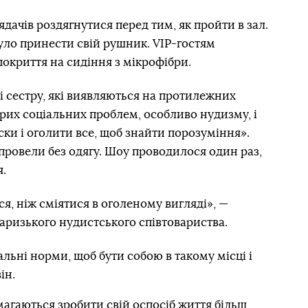
дачів роздягнутися перед тим, як пройти в зал.
було принести свій рушник. VIP-гостям
окриття на сидіння з мікрофібри.
і сестру, які виявляються на протилежних
рих соціальних проблем, особливо нудизму, і
ски і оголити все, щоб знайти порозуміння».
провели без одягу. Шоу проводилося один раз,
я.
я, ніж сміятися в оголеному вигляді», —
паризького нудистського співтовариства.
льні норми, щоб бути собою в такому місці і
ін.
агаються зробити свій оспосіб життя більш