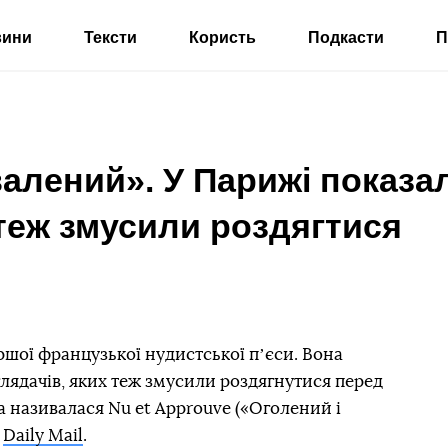
вини
Тексти
Користь
Подкасти
П
валений». У Парижі показа
 теж змусили роздягтися
ршої французької нудистської пʼєси. Вона
глядачів, яких теж змусили роздягнутися перед
 називалася Nu et Approuve («Оголений і
є
Daily Mail
.