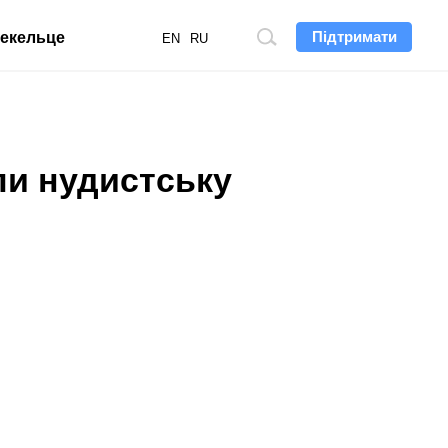
Підтримати
екельце
Пошук
EN
RU
по
сайту
ли нудистську