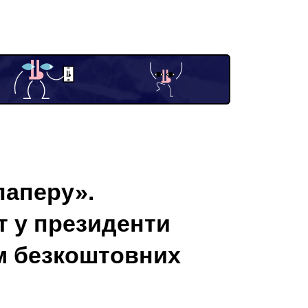
паперу».
т у президенти
ам безкоштовних