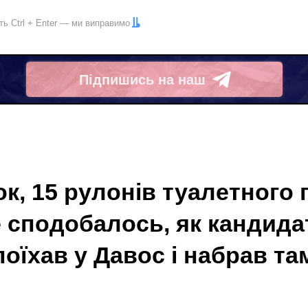
іть
Ctrl
+
Enter
— ми виправимо
Підпишись на наш
Telegram
к, 15 рулонів туалетного 
сподобалось, як кандида
поїхав у Давос і набрав т