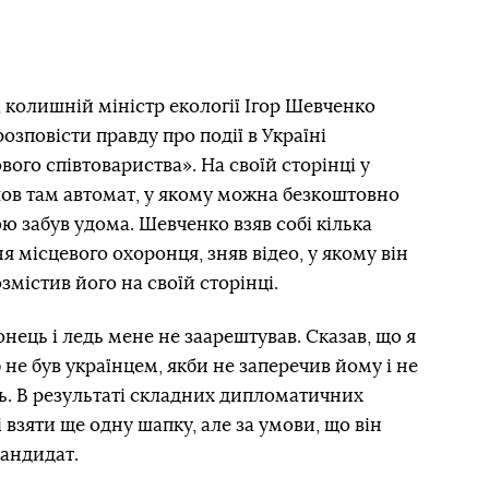
 колишній міністр екології Ігор Шевченко
озповісти правду про події в Україні
ого співтовариства». На своїй сторінці у
шов там автомат, у якому можна безкоштовно
ою забув удома. Шевченко взяв собі кілька
 місцевого охоронця, зняв відео, у якому він
змістив його на своїй сторінці.
нець і ледь мене не заарештував. Сказав, що я
 б не був українцем, якби не заперечив йому і не
ь. В результаті складних дипломатичних
 взяти ще одну шапку, але за умови, що він
кандидат.