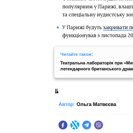
популярним у Парижі, влашт
та спеціальну нудистську зо
У Парижі будуть
закривати 
функціонував з листопада 20
Читайте також:
Театральна лабораторія при «Ми
легендарного британського драм
Автор:
Ольга Матвєєва
Facebook
Twitter
Telegram
Viber