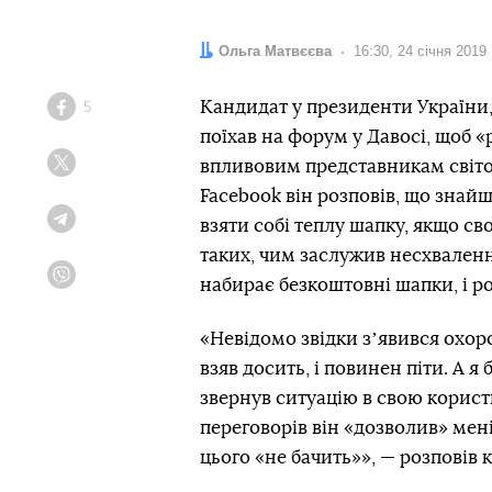
Автор:
Ольга Матвєєва
Дата:
16:30, 24 січня 2019
Кандидат у президенти України,
5
Facebook
поїхав на форум у Давосі, щоб «р
впливовим представникам світов
Twitter
Facebook він розповів, що знай
взяти собі теплу шапку, якщо св
Telegram
таких, чим заслужив несхвалення
набирає безкоштовні шапки, і ро
Viber
«Невідомо звідки зʼявився охоро
взяв досить, і повинен піти. А я
звернув ситуацію в свою корист
переговорів він «дозволив» мені
цього «не бачить»», — розповів 