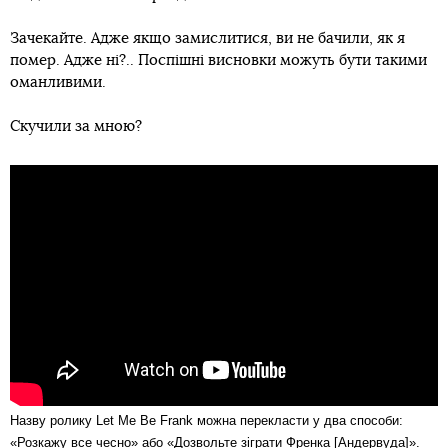
Зачекайте. Адже якщо замислитися, ви не бачили, як я
помер. Адже ні?.. Поспішні висновки можуть бути такими
оманливими.
Скучили за мною?
Назву ролику Let Me Be Frank можна перекласти у два способи:
«Розкажу все чесно» або «Дозвольте зіграти Френка [Андервуда]».