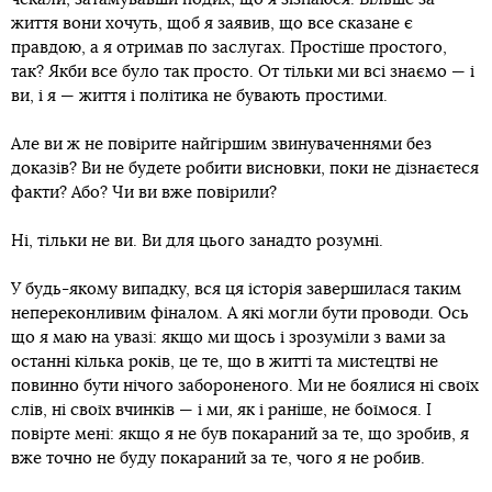
життя вони хочуть, щоб я заявив, що все сказане є
правдою, а я отримав по заслугах. Простіше простого,
так? Якби все було так просто. От тільки ми всі знаємо — і
ви, і я — життя і політика не бувають простими.
Але ви ж не повірите найгіршим звинуваченнями без
доказів? Ви не будете робити висновки, поки не дізнаєтеся
факти? Або? Чи ви вже повірили?
Ні, тільки не ви. Ви для цього занадто розумні.
У будь-якому випадку, вся ця історія завершилася таким
непереконливим фіналом. А які могли бути проводи. Ось
що я маю на увазі: якщо ми щось і зрозуміли з вами за
останні кілька років, це те, що в житті та мистецтві не
повинно бути нічого забороненого. Ми не боялися ні своїх
слів, ні своїх вчинків — і ми, як і раніше, не боїмося. І
повірте мені: якщо я не був покараний за те, що зробив, я
вже точно не буду покараний за те, чого я не робив.