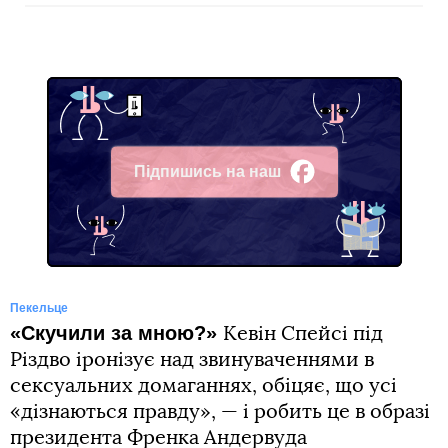
Підпишись на наш
Facebook
Пекельце
«Cкучили за мною?»
Кевін Спейсі під
Різдво іронізує над звинуваченнями в
сексуальних домаганнях, обіцяє, що усі
«дізнаються правду», — і робить це в образі
президента Френка Андервуда