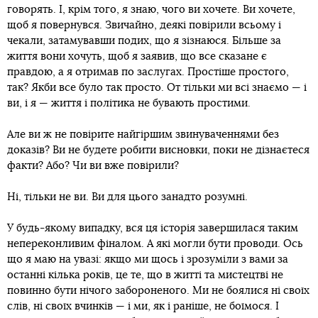
говорять. І, крім того, я знаю, чого ви хочете. Ви хочете,
щоб я повернувся. Звичайно, деякі повірили всьому і
чекали, затамувавши подих, що я зізнаюся. Більше за
життя вони хочуть, щоб я заявив, що все сказане є
правдою, а я отримав по заслугах. Простіше простого,
так? Якби все було так просто. От тільки ми всі знаємо — і
ви, і я — життя і політика не бувають простими.
Але ви ж не повірите найгіршим звинуваченнями без
доказів? Ви не будете робити висновки, поки не дізнаєтеся
факти? Або? Чи ви вже повірили?
Ні, тільки не ви. Ви для цього занадто розумні.
У будь-якому випадку, вся ця історія завершилася таким
непереконливим фіналом. А які могли бути проводи. Ось
що я маю на увазі: якщо ми щось і зрозуміли з вами за
останні кілька років, це те, що в житті та мистецтві не
повинно бути нічого забороненого. Ми не боялися ні своїх
слів, ні своїх вчинків — і ми, як і раніше, не боїмося. І