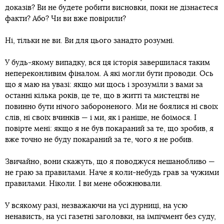
доказів? Ви не будете робити висновки, поки не дізнаєтеся
факти? Або? Чи ви вже повірили?
Ні, тільки не ви. Ви для цього занадто розумні.
У будь-якому випадку, вся ця історія завершилася таким
непереконливим фіналом. А які могли бути проводи. Ось
що я маю на увазі: якщо ми щось і зрозуміли з вами за
останні кілька років, це те, що в житті та мистецтві не
повинно бути нічого забороненого. Ми не боялися ні своїх
слів, ні своїх вчинків — і ми, як і раніше, не боїмося. І
повірте мені: якщо я не був покараний за те, що зробив, я
вже точно не буду покараний за те, чого я не робив.
Звичайно, вони скажуть, що я поводжуся нешанобливо —
не граю за правилами. Наче я коли-небудь грав за чужими
правилами. Ніколи. І ви мене обожнювали.
У всякому разі, незважаючи на усі дурниці, на усю
ненависть, на усі газетні заголовки, на імпічмент без суду,