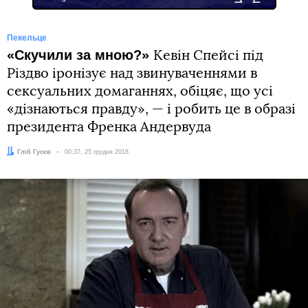
Пекельце
«Cкучили за мною?»
Кевін Спейсі під
Різдво іронізує над звинуваченнями в
сексуальних домаганнях, обіцяє, що усі
«дізнаються правду», — і робить це в образі
президента Френка Андервуда
Автор:
Гліб Гусєв
Дата:
00:37, 25 грудня 2018