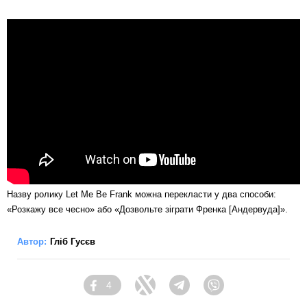
Назву ролику Let Me Be Frank можна перекласти у два способи:
«Розкажу все чесно» або «Дозвольте зіграти Френка [Андервуда]».
Автор:
Гліб Гусєв
4
Facebook
Twitter
Telegram
Viber