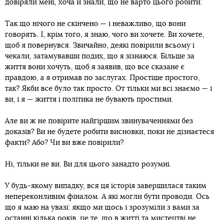
довіряли мені, хоча й знали, що не варто цього робити.
Так що нічого не скінчено — і неважливо, що вони
говорять. І, крім того, я знаю, чого ви хочете. Ви хочете,
щоб я повернувся. Звичайно, деякі повірили всьому і
чекали, затамувавши подих, що я зізнаюся. Більше за
життя вони хочуть, щоб я заявив, що все сказане є
правдою, а я отримав по заслугах. Простіше простого,
так? Якби все було так просто. От тільки ми всі знаємо — і
ви, і я — життя і політика не бувають простими.
Але ви ж не повірите найгіршим звинуваченнями без
доказів? Ви не будете робити висновки, поки не дізнаєтеся
факти? Або? Чи ви вже повірили?
Ні, тільки не ви. Ви для цього занадто розумні.
У будь-якому випадку, вся ця історія завершилася таким
непереконливим фіналом. А які могли бути проводи. Ось
що я маю на увазі: якщо ми щось і зрозуміли з вами за
останні кілька років, це те, що в житті та мистецтві не