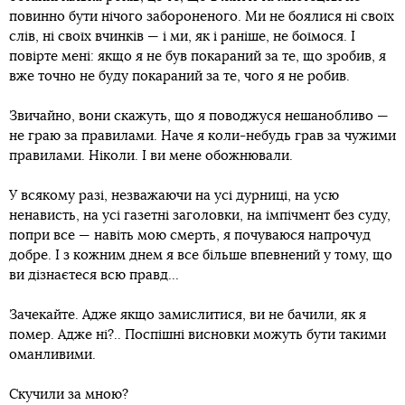
повинно бути нічого забороненого. Ми не боялися ні своїх
слів, ні своїх вчинків — і ми, як і раніше, не боїмося. І
повірте мені: якщо я не був покараний за те, що зробив, я
вже точно не буду покараний за те, чого я не робив.
Звичайно, вони скажуть, що я поводжуся нешанобливо —
не граю за правилами. Наче я коли-небудь грав за чужими
правилами. Ніколи. І ви мене обожнювали.
У всякому разі, незважаючи на усі дурниці, на усю
ненависть, на усі газетні заголовки, на імпічмент без суду,
попри все — навіть мою смерть, я почуваюся напрочуд
добре. І з кожним днем я все більше впевнений у тому, що
ви дізнаєтеся всю правд...
Зачекайте. Адже якщо замислитися, ви не бачили, як я
помер. Адже ні?.. Поспішні висновки можуть бути такими
оманливими.
Скучили за мною?