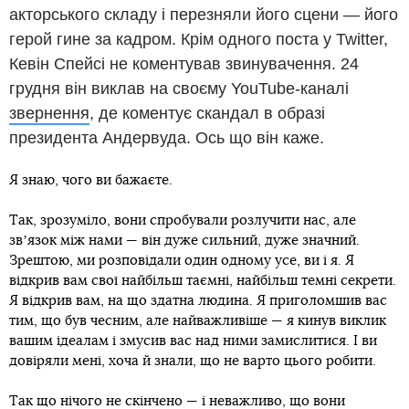
акторського складу і перезняли його сцени — його
герой гине за кадром. Крім одного поста у Twitter,
Кевін Спейсі не коментував звинувачення. 24
грудня він виклав на своєму YouTube-каналі
звернення
, де коментує скандал в образі
президента Андервуда. Ось що він каже.
Я знаю, чого ви бажаєте.
Так, зрозуміло, вони спробували розлучити нас, але
звʼязок між нами — він дуже сильний, дуже значний.
Зрештою, ми розповідали один одному усе, ви і я. Я
відкрив вам свої найбільш таємні, найбільш темні секрети.
Я відкрив вам, на що здатна людина. Я приголомшив вас
тим, що був чесним, але найважливіше — я кинув виклик
вашим ідеалам і змусив вас над ними замислитися. І ви
довіряли мені, хоча й знали, що не варто цього робити.
Так що нічого не скінчено — і неважливо, що вони