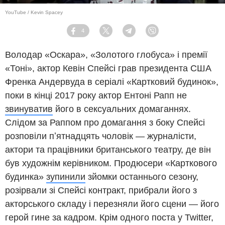
YouTube / Kevin Spacey
4
Facebook
Twitter
Telegram
Viber
Володар «Оскара», «Золотого глобуса» і премії
«Тоні», актор Кевін Спейсі грав президента США
Френка Андервуда в серіалі «Картковий будинок»,
поки в кінці 2017 року актор Ентоні Рапп не
звинуватив
його в сексуальних домаганнях.
Слідом за Раппом про домагання з боку Спейсі
розповіли пʼятнадцять чоловік — журналісти,
актори та працівники британського театру, де він
був художнім керівником. Продюсери «Карткового
будинка»
зупинили
зйомки останнього сезону,
розірвали зі Спейсі контракт, прибрали його з
акторського складу і перезняли його сцени — його
герой гине за кадром. Крім одного поста у Twitter,