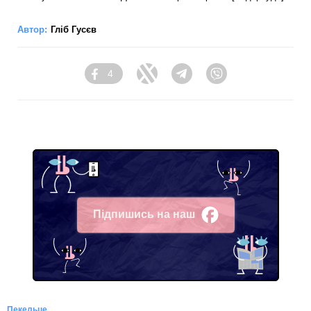
Автор:
Гліб Гусєв
4
Facebook
Twitter
Telegram
Viber
Підпишись на наш
Facebook
Пекельце