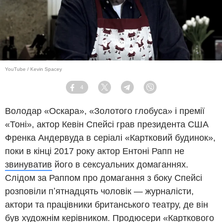
YouTube / Kevin Spacey
4
Facebook
Twitter
Telegram
Viber
Володар «Оскара», «Золотого глобуса» і премії
«Тоні», актор Кевін Спейсі грав президента США
Френка Андервуда в серіалі «Картковий будинок»,
поки в кінці 2017 року актор Ентоні Рапп не
звинуватив
його в сексуальних домаганнях.
Слідом за Раппом про домагання з боку Спейсі
розповіли пʼятнадцять чоловік — журналісти,
актори та працівники британського театру, де він
був художнім керівником. Продюсери «Карткового