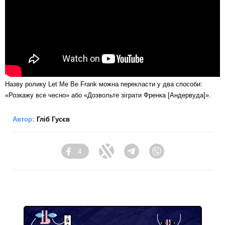
Назву ролику Let Me Be Frank можна перекласти у два способи:
«Розкажу все чесно» або «Дозвольте зіграти Френка [Андервуда]».
Автор:
Гліб Гусєв
4
Facebook
Twitter
Telegram
Viber