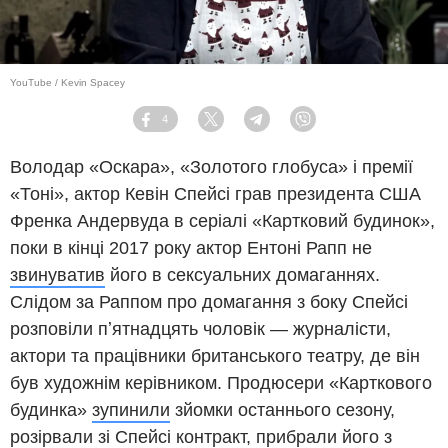
YouTube / Kevin Spacey
4
Facebook
Twitter
Telegram
Viber
Володар «Оскара», «Золотого глобуса» і премії
«Тоні», актор Кевін Спейсі грав президента США
Френка Андервуда в серіалі «Картковий будинок»,
поки в кінці 2017 року актор Ентоні Рапп не
звинуватив
його в сексуальних домаганнях.
Слідом за Раппом про домагання з боку Спейсі
розповіли пʼятнадцять чоловік — журналісти,
актори та працівники британського театру, де він
був художнім керівником. Продюсери «Карткового
будинка»
зупинили
зйомки останнього сезону,
розірвали зі Спейсі контракт, прибрали його з