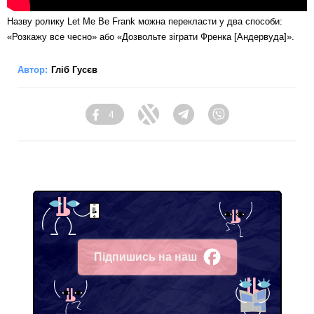
Назву ролику Let Me Be Frank можна перекласти у два способи:
«Розкажу все чесно» або «Дозвольте зіграти Френка [Андервуда]».
Автор:
Гліб Гусєв
4
Facebook
Twitter
Telegram
Viber
Підпишись на наш
Facebook