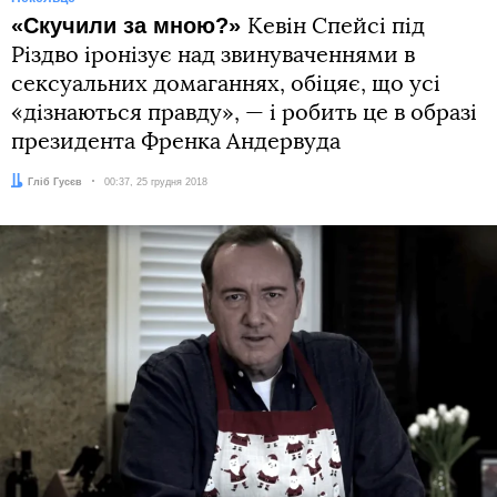
«Cкучили за мною?»
Кевін Спейсі під
Різдво іронізує над звинуваченнями в
сексуальних домаганнях, обіцяє, що усі
«дізнаються правду», — і робить це в образі
президента Френка Андервуда
Автор:
Гліб Гусєв
Дата:
00:37, 25 грудня 2018