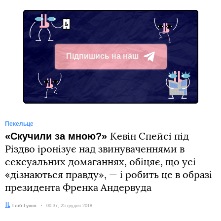
Підпишись на наш
Telegram
Пекельце
«Cкучили за мною?»
Кевін Спейсі під
Різдво іронізує над звинуваченнями в
сексуальних домаганнях, обіцяє, що усі
«дізнаються правду», — і робить це в образі
президента Френка Андервуда
Автор:
Гліб Гусєв
Дата:
00:37, 25 грудня 2018