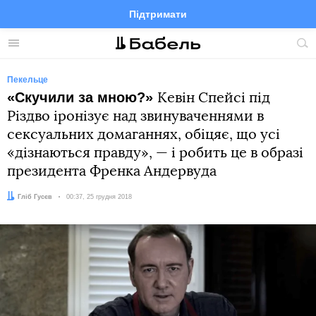
Підтримати
Facebook
Telegram
Twitter
Instagram
Меню
По
по
сай
Пекельце
«Cкучили за мною?»
Кевін Спейсі під
Різдво іронізує над звинуваченнями в
сексуальних домаганнях, обіцяє, що усі
«дізнаються правду», — і робить це в образі
президента Френка Андервуда
Автор:
Гліб Гусєв
Дата:
00:37, 25 грудня 2018