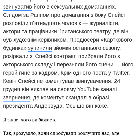
звинуватив
його в сексуальних домаганнях.
Слідом за Раппом про домагання з боку Спейсі
розповіли пʼятнадцять чоловік — журналісти,
актори та працівники британського театру, де він
був художнім керівником. Продюсери «Карткового
будинка»
зупинили
зйомки останнього сезону,
розірвали зі Спейсі контракт, прибрали його з
акторського складу і перезняли його сцени — його
герой гине за кадром. Крім одного поста у Twitter,
Кевін Спейсі не коментував звинувачення. 24
грудня він виклав на своєму YouTube-каналі
звернення
, де коментує скандал в образі
президента Андервуда. Ось що він каже.
Я знаю, чого ви бажаєте.
Так, зрозуміло, вони спробували розлучити нас, але