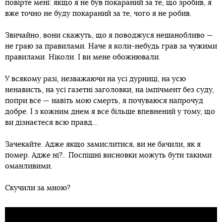
повірте мені: якщо я не був покараний за те, що зробив, я
вже точно не буду покараний за те, чого я не робив.
Звичайно, вони скажуть, що я поводжуся нешанобливо —
не граю за правилами. Наче я коли-небудь грав за чужими
правилами. Ніколи. І ви мене обожнювали.
У всякому разі, незважаючи на усі дурниці, на усю
ненависть, на усі газетні заголовки, на імпічмент без суду,
попри все — навіть мою смерть, я почуваюся напрочуд
добре. І з кожним днем я все більше впевнений у тому, що
ви дізнаєтеся всю правд...
Зачекайте. Адже якщо замислитися, ви не бачили, як я
помер. Адже ні?.. Поспішні висновки можуть бути такими
оманливими.
Скучили за мною?