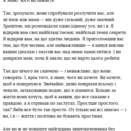
Я знаю, чого ви бажаєте.
Так, зрозуміло, вони спробували розлучити нас, але
звʼязок між нами — він дуже сильний, дуже значний.
Зрештою, ми розповідали один одному усе, ви і я. Я
відкрив вам свої найбільш таємні, найбільш темні секрети.
Я відкрив вам, на що здатна людина. Я приголомшив вас
тим, що був чесним, але найважливіше — я кинув виклик
вашим ідеалам і змусив вас над ними замислитися. І ви
довіряли мені, хоча й знали, що не варто цього робити.
Так що нічого не скінчено — і неважливо, що вони
говорять. І, крім того, я знаю, чого ви хочете. Ви хочете,
щоб я повернувся. Звичайно, деякі повірили всьому і
чекали, затамувавши подих, що я зізнаюся. Більше за
життя вони хочуть, щоб я заявив, що все сказане є
правдою, а я отримав по заслугах. Простіше простого,
так? Якби все було так просто. От тільки ми всі знаємо — і
ви, і я — життя і політика не бувають простими.
Але ви ж не повірите найгіршим звинуваченнями без