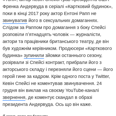
Френка Андервуда в серіалі «Картковий будинок»,
поки в кінці 2017 року актор Ентоні Рапп не
звинуватив
його в сексуальних домаганнях.
Слідом за Раппом про домагання з боку Спейсі
розповіли пʼятнадцять чоловік — журналісти,
актори та працівники британського театру, де він
був художнім керівником. Продюсери «Карткового
будинка»
зупинили
зйомки останнього сезону,
розірвали зі Спейсі контракт, прибрали його з
акторського складу і перезняли його сцени — його
герой гине за кадром. Крім одного поста у Twitter,
Кевін Спейсі не коментував звинувачення. 24
грудня він виклав на своєму YouTube-каналі
звернення
, де коментує скандал в образі
президента Андервуда. Ось що він каже.