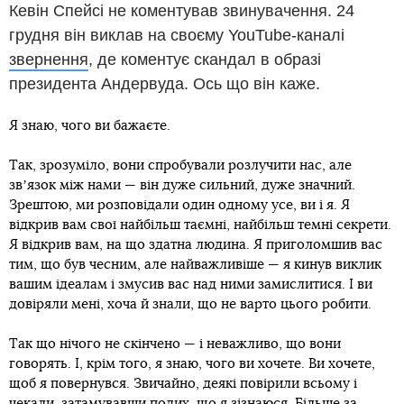
Кевін Спейсі не коментував звинувачення. 24
грудня він виклав на своєму YouTube-каналі
звернення
, де коментує скандал в образі
президента Андервуда. Ось що він каже.
Я знаю, чого ви бажаєте.
Так, зрозуміло, вони спробували розлучити нас, але
звʼязок між нами — він дуже сильний, дуже значний.
Зрештою, ми розповідали один одному усе, ви і я. Я
відкрив вам свої найбільш таємні, найбільш темні секрети.
Я відкрив вам, на що здатна людина. Я приголомшив вас
тим, що був чесним, але найважливіше — я кинув виклик
вашим ідеалам і змусив вас над ними замислитися. І ви
довіряли мені, хоча й знали, що не варто цього робити.
Так що нічого не скінчено — і неважливо, що вони
говорять. І, крім того, я знаю, чого ви хочете. Ви хочете,
щоб я повернувся. Звичайно, деякі повірили всьому і
чекали, затамувавши подих, що я зізнаюся. Більше за