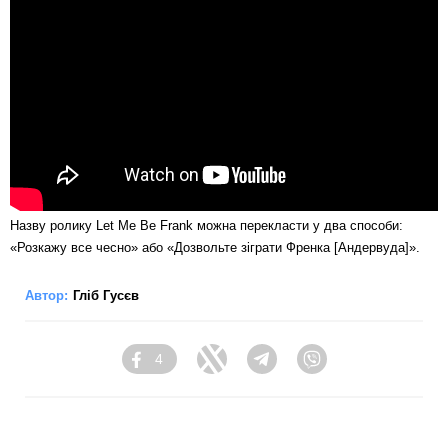
Назву ролику Let Me Be Frank можна перекласти у два способи:
«Розкажу все чесно» або «Дозвольте зіграти Френка [Андервуда]».
Автор:
Гліб Гусєв
4
Facebook
Twitter
Telegram
Viber