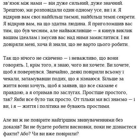
звʼязок між нами — він дуже сильний, дуже значний.
Зрештою, ми розповідали один одному усе, ви і я. Я
відкрив вам свої найбільш таємні, найбільш темні секрети.
Я відкрив вам, на що здатна людина. Я приголомшив вас
тим, що був чесним, але найважливіше — я кинув виклик
вашим ідеалам і змусив вас над ними замислитися. І ви
довіряли мені, хоча й знали, що не варто цього робити.
Так що нічого не скінчено — і неважливо, що вони
говорять. І, крім того, я знаю, чого ви хочете. Ви хочете,
щоб я повернувся. Звичайно, деякі повірили всьому і
чекали, затамувавши подих, що я зізнаюся. Більше за
життя вони хочуть, щоб я заявив, що все сказане є
правдою, а я отримав по заслугах. Простіше простого,
так? Якби все було так просто. От тільки ми всі знаємо — і
ви, і я — життя і політика не бувають простими.
Але ви ж не повірите найгіршим звинуваченнями без
доказів? Ви не будете робити висновки, поки не дізнаєтеся
факти? Або? Чи ви вже повірили?