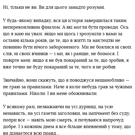
Ні, тільки не ви. Ви для цього занадто розумні.
У будь-якому випадку, вся ця історія завершилася таким
непереконливим фіналом. А які могли бути проводи. Ось
що я маю на увазі: якщо ми щось і зрозуміли з вами за
останні кілька років, це те, що в житті та мистецтві не
повинно бути нічого забороненого. Ми не боялися ні своїх
слів, ні своїх вчинків — і ми, як і раніше, не боїмося. І
повірте мені: якщо я не був покараний за те, що зробив, я
вже точно не буду покараний за те, чого я не робив.
Звичайно, вони скажуть, що я поводжуся нешанобливо —
не граю за правилами. Наче я коли-небудь грав за чужими
правилами. Ніколи. І ви мене обожнювали.
У всякому разі, незважаючи на усі дурниці, на усю
ненависть, на усі газетні заголовки, на імпічмент без суду,
попри все — навіть мою смерть, я почуваюся напрочуд
добре. І з кожним днем я все більше впевнений у тому, що
ви дізнаєтеся всю правд...