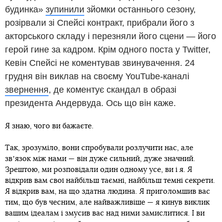
будинка»
зупинили
зйомки останнього сезону,
розірвали зі Спейсі контракт, прибрали його з
акторського складу і перезняли його сцени — його
герой гине за кадром. Крім одного поста у Twitter,
Кевін Спейсі не коментував звинувачення. 24
грудня він виклав на своєму YouTube-каналі
звернення
, де коментує скандал в образі
президента Андервуда. Ось що він каже.
Я знаю, чого ви бажаєте.
Так, зрозуміло, вони спробували розлучити нас, але
звʼязок між нами — він дуже сильний, дуже значний.
Зрештою, ми розповідали один одному усе, ви і я. Я
відкрив вам свої найбільш таємні, найбільш темні секрети.
Я відкрив вам, на що здатна людина. Я приголомшив вас
тим, що був чесним, але найважливіше — я кинув виклик
вашим ідеалам і змусив вас над ними замислитися. І ви