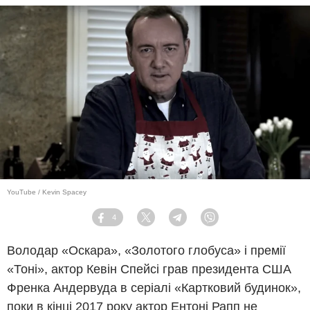
YouTube / Kevin Spacey
4
Facebook
Twitter
Telegram
Viber
Володар «Оскара», «Золотого глобуса» і премії
«Тоні», актор Кевін Спейсі грав президента США
Френка Андервуда в серіалі «Картковий будинок»,
поки в кінці 2017 року актор Ентоні Рапп не