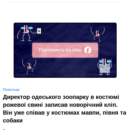
Підпишись на наш
Facebook
Пекельце
Директор одеського зоопарку в костюмі
рожевої свині записав новорічний кліп.
Він уже співав у костюмах мавпи, півня та
собаки