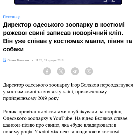
Пекельце
Директор одеського зоопарку в костюмі
рожевої свині записав новорічний кліп.
Він уже співав у костюмах мавпи, півня та
собаки
Автор:
Олена Мельник
Дата:
11:23, 19 грудня 2018
Facebook
Twitter
Telegram
Viber
Директор одеського зоопарку Ігор Бєляков переодягнувся
у костюм свині та знявся у кліпі, присвяченому
прийдешньому 2019 року.
Ролик-привітання зі святами опублікували на сторінці
Одеського зоопарку в YouTube. На відео Бєляков співає
шансон-пісню про свиню, яка «буде владарювати в
новому році». У кліпі між нею та людиною в костюмі