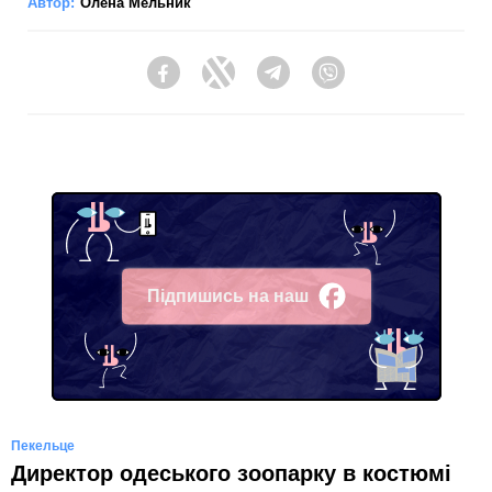
Автор:
Олена Мельник
Facebook
Twitter
Telegram
Viber
Підпишись на наш
Facebook
Пекельце
Директор одеського зоопарку в костюмі