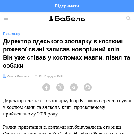
Підтримати
Facebook
Telegram
Twitter
Instagram
Меню
По
по
сай
Пекельце
Директор одеського зоопарку в костюмі
рожевої свині записав новорічний кліп.
Він уже співав у костюмах мавпи, півня та
собаки
Автор:
Олена Мельник
Дата:
11:23, 19 грудня 2018
Facebook
Twitter
Telegram
Viber
Директор одеського зоопарку Ігор Бєляков переодягнувся
у костюм свині та знявся у кліпі, присвяченому
прийдешньому 2019 року.
Ролик-привітання зі святами опублікували на сторінці
Одеського зоопарку в YouTube. На відео Бєляков співає