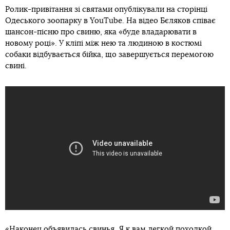
Ролик-привітання зі святами опублікували на сторінці
Одеського зоопарку в YouTube. На відео Бєляков співає
шансон-пісню про свиню, яка «буде владарювати в
новому році». У кліпі між нею та людиною в костюмі
собаки відбувається бійка, що завершується перемогою
свині.
«Наконец объявилась свинья. Я к вам легкой походкой