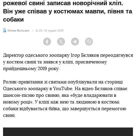
рожевої свині записав новорічний кліп.
Він уже співав у костюмах мавпи, півня та
собаки
Автор:
Олена Мельник
Дата:
11:23, 19 грудня 2018
Facebook
Twitter
Telegram
Viber
Директор одеського зоопарку Ігор Бєляков переодягнувся
у костюм свині та знявся у кліпі, присвяченому
прийдешньому 2019 року.
Ролик-привітання зі святами опублікували на сторінці
Одеського зоопарку в YouTube. На відео Бєляков співає
шансон-пісню про свиню, яка «буде владарювати в
новому році». У кліпі між нею та людиною в костюмі
собаки відбувається бійка, що завершується перемогою
свині.