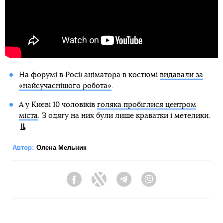
На форумі в Росії аніматора в костюмі
видавали за
«найсучаснішого робота»
.
А у Києві 10 чоловіків
голяка пробіглися центром
міста
. З одягу на них були лише краватки і метелики.
Автор:
Олена Мельник
Facebook
Twitter
Telegram
Viber