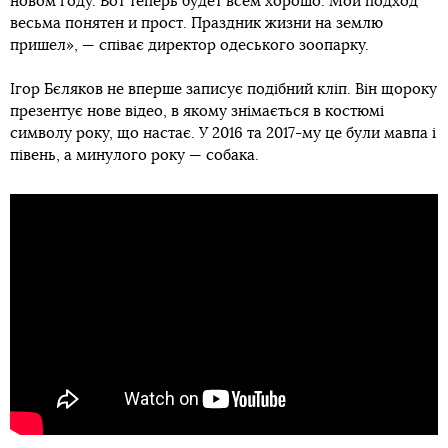
новом году. Вот теперь будет всем хорошо. Мой подход
весьма понятен и прост. Праздник жизни на землю
пришел», — співає директор одеського зоопарку.
Ігор Бєляков не вперше записує подібний кліп. Він щороку
презентує нове відео, в якому знімається в костюмі
символу року, що настає. У 2016 та 2017-му це були мавпа і
півень, а минулого року — собака.