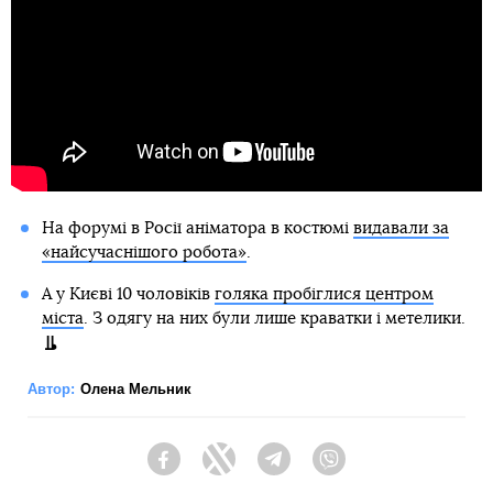
На форумі в Росії аніматора в костюмі
видавали за
«найсучаснішого робота»
.
А у Києві 10 чоловіків
голяка пробіглися центром
міста
. З одягу на них були лише краватки і метелики.
Автор:
Олена Мельник
Facebook
Twitter
Telegram
Viber