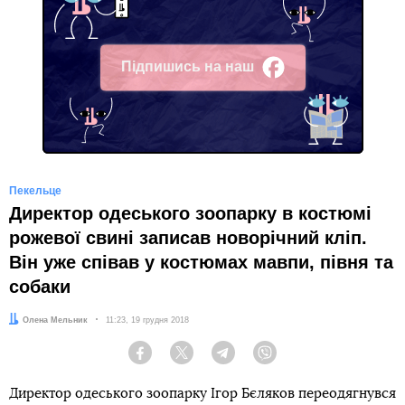
Підпишись на наш
Facebook
Пекельце
Директор одеського зоопарку в костюмі
рожевої свині записав новорічний кліп.
Він уже співав у костюмах мавпи, півня та
собаки
Автор:
Олена Мельник
Дата:
11:23, 19 грудня 2018
Facebook
Twitter
Telegram
Viber
Директор одеського зоопарку Ігор Бєляков переодягнувся