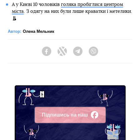
А у Києві 10 чоловіків
голяка пробіглися центром
міста
. З одягу на них були лише краватки і метелики.
Автор:
Олена Мельник
Facebook
Twitter
Telegram
Viber
Підпишись на наш
Facebook