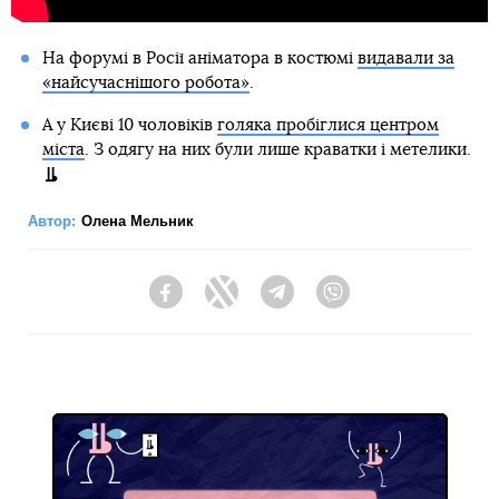
На форумі в Росії аніматора в костюмі
видавали за
«найсучаснішого робота»
.
А у Києві 10 чоловіків
голяка пробіглися центром
міста
. З одягу на них були лише краватки і метелики.
Автор:
Олена Мельник
Facebook
Twitter
Telegram
Viber