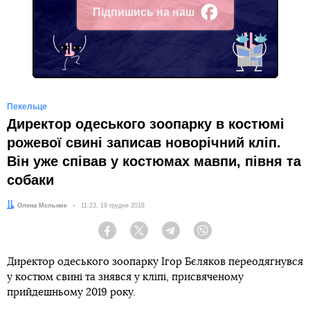
Підпишись на наш
Facebook
Пекельце
Директор одеського зоопарку в костюмі
рожевої свині записав новорічний кліп.
Він уже співав у костюмах мавпи, півня та
собаки
Автор:
Олена Мельник
Дата:
11:23, 19 грудня 2018
Facebook
Twitter
Telegram
Viber
Директор одеського зоопарку Ігор Бєляков переодягнувся
у костюм свині та знявся у кліпі, присвяченому
прийдешньому 2019 року.