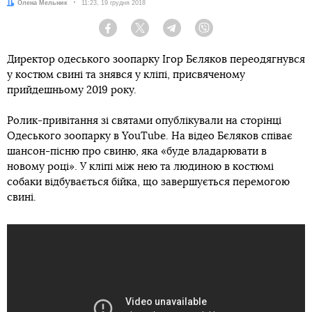
Автор:
Олена Мельник
Дата:
11:23, 19 грудня 2018
Facebook
Twitter
Telegram
Viber
Директор одеського зоопарку Ігор Бєляков переодягнувся
у костюм свині та знявся у кліпі, присвяченому
прийдешньому 2019 року.
Ролик-привітання зі святами опублікували на сторінці
Одеського зоопарку в YouTube. На відео Бєляков співає
шансон-пісню про свиню, яка «буде владарювати в
новому році». У кліпі між нею та людиною в костюмі
собаки відбувається бійка, що завершується перемогою
свині.