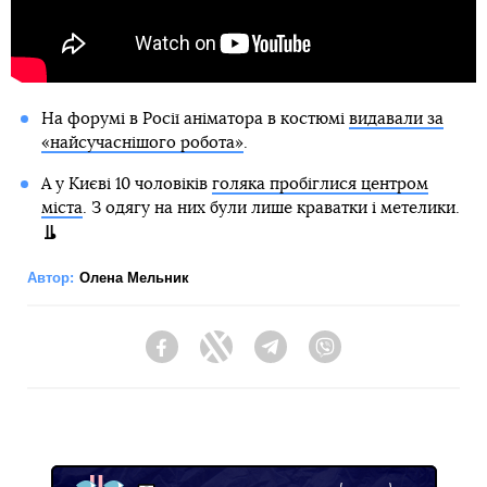
На форумі в Росії аніматора в костюмі
видавали за
«найсучаснішого робота»
.
А у Києві 10 чоловіків
голяка пробіглися центром
міста
. З одягу на них були лише краватки і метелики.
Автор:
Олена Мельник
Facebook
Twitter
Telegram
Viber