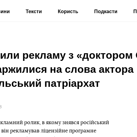
вини
Тексти
Користь
Подкасти
П
лили рекламу з «доктором
аржилися на слова актора 
льський патріархат
8
екламний ролик, в якому знявся російський
у він рекламував ліцензійне програмне