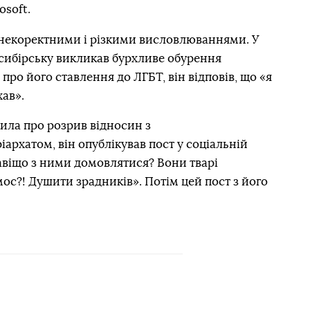
soft.
некоректними і різкими висловлюваннями. У
осибірську викликав бурхливе обурення
про його ставлення до ЛГБТ, він відповів, що «я
хав».
ила про розрив відносин з
рхатом, він опублікував пост у соціальній
авіщо з ними домовлятися? Вони тварі
мос?! Душити зрадників». Потім цей пост з його