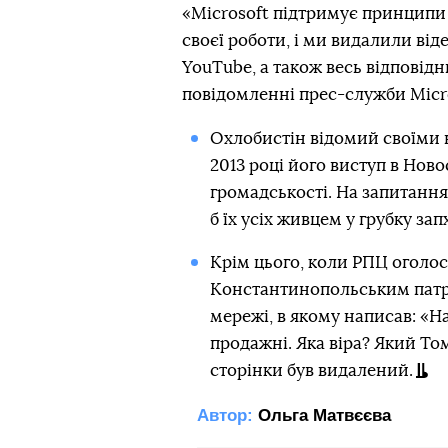
«Microsoft підтримує принципи 
своєї роботи, і ми видалили від
YouTube, а також весь відповідн
повідомленні прес-служби Micro
Охлобистін відомий своїми 
2013 році його виступ в Нов
громадськості. На запитання 
б їх усіх живцем у грубку зап
Крім цього, коли РПЦ оголос
Константинопольським патріа
мережі, в якому написав: «Н
продажні. Яка віра? Який То
сторінки був видалений.
Автор:
Ольга Матвєєва