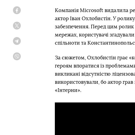
Компанія Microsoft видалила р
Facebook
актор Іван Охлобистін. У ролик
забезпечення. Перед цим ролик
Twitter
мережах, користувачі згадували
спільноти та Константинопольс
Telegram
За сюжетом, Охлобистін грає «
Viber
героям впоратися із проблемами
викликані відсутністю ліцензов
використовували, бо актор грав
«Інтерни».