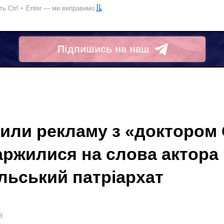
іть
Ctrl
+
Enter
— ми виправимо
Підпишись на наш
Telegram
лили рекламу з «доктором
аржилися на слова актора 
льський патріархат
8