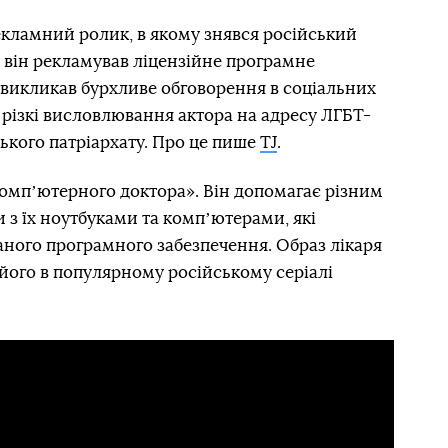
екламний ролик, в якому знявся російський
у він рекламував ліцензійне програмне
 викликав бурхливе обговорення в соціальних
 різкі висловлювання актора на адресу ЛГБТ-
ького патріархату. Про це пише
TJ
.
компʼютерного доктора». Він допомагає різним
 з їх ноутбуками та компʼютерами, які
аного програмного забезпечення. Образ лікаря
 його в популярному російському серіалі