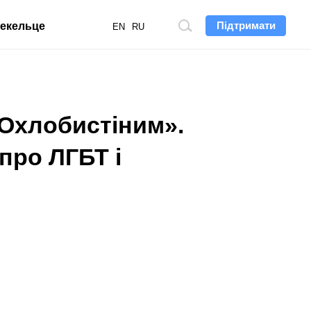
Підтримати
екельце
Пошук
EN
RU
по
сайту
 Охлобистіним».
про ЛГБТ і