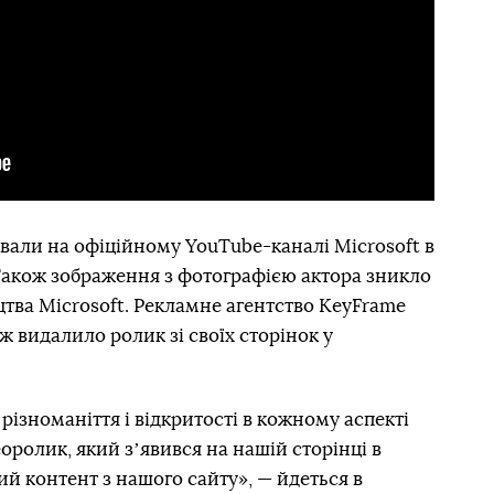
ували на офіційному YouTube-каналі Microsoft в
. Також зображення з фотографією актора зникло
цтва Microsoft. Рекламне агентство KeyFrame
еж видалило ролик зі своїх сторінок у
різноманіття і відкритості в кожному аспекті
еоролик, який зʼявився на нашій сторінці в
ий контент з нашого сайту», — йдеться в