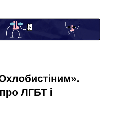
 Охлобистіним».
про ЛГБТ і