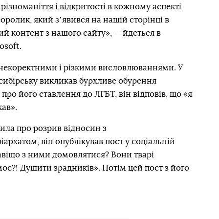
різноманіття і відкритості в кожному аспекті
еоролик, який зʼявився на нашій сторінці в
ий контент з нашого сайту», — йдеться в
soft.
некоректними і різкими висловлюваннями. У
осибірську викликав бурхливе обурення
про його ставлення до ЛГБТ, він відповів, що «я
хав».
ила про розрив відносин з
рхатом, він опублікував пост у соціальній
авіщо з ними домовлятися? Вони тварі
мос?! Душити зрадників». Потім цей пост з його