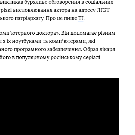
 викликав бурхливе обговорення в соціальних
 різкі висловлювання актора на адресу ЛГБТ-
ького патріархату. Про це пише
TJ
.
компʼютерного доктора». Він допомагає різним
 з їх ноутбуками та компʼютерами, які
аного програмного забезпечення. Образ лікаря
 його в популярному російському серіалі