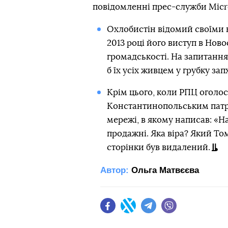
повідомленні прес-служби Micro
Охлобистін відомий своїми 
2013 році його виступ в Нов
громадськості. На запитання 
б їх усіх живцем у грубку зап
Крім цього, коли РПЦ оголос
Константинопольським патріа
мережі, в якому написав: «Н
продажні. Яка віра? Який То
сторінки був видалений.
Автор:
Ольга Матвєєва
Facebook
Twitter
Telegram
Viber