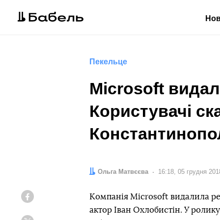
Но
Пекельце
Microsoft вида
Користувачі ск
Константинопо
Автор:
Ольга Матвєєва
Дата:
16:18, 05 грудня 201
Компанія Microsoft видалила р
Facebook
актор Іван Охлобистін. У ролик