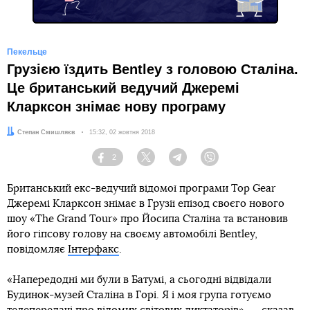
Пекельце
Грузією їздить Bentley з головою Сталіна.
Це британський ведучий Джеремі
Кларксон знімає нову програму
Автор:
Степан Смишляєв
Дата:
15:32, 02 жовтня 2018
2
Facebook
Twitter
Telegram
Viber
Британський екс-ведучий відомої програми Top Gear
Джеремі Кларксон знімає в Грузії епізод своєго нового
шоу «The Grand Tour» про Йосипа Сталіна та встановив
його гіпсову голову на своєму автомобілі Bentley,
повідомляє
Інтерфакс
.
«Напередодні ми були в Батумі, а сьогодні відвідали
Будинок-музей Сталіна в Горі. Я і моя група готуємо