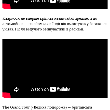
Кларксон не вперше кріпить незвичайні предмети до
автомобілів — на зйомках в Індії він вмонтував у багажник
унітаз. Після ведучого звинуватили в расизмі.
The Grand Tour («Велика подорож») — британська