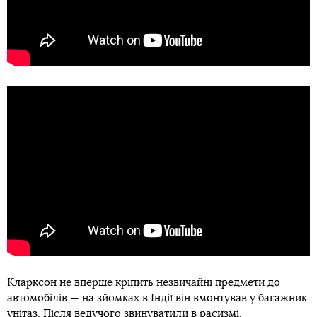
Кларксон не вперше кріпить незвичайні предмети до
автомобілів — на зйомках в Індії він вмонтував у багажник
унітаз. Після ведучого звинуватили в расизмі.