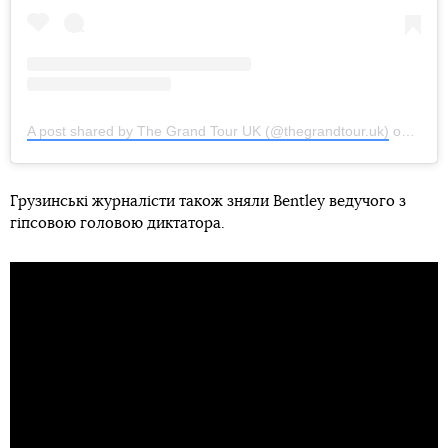
A post shared by The Grand Tour UK (@thegrandtour.uk)
on
Oct 1
Грузинські журналісти також зняли Bentley ведучого з
гіпсовою головою диктатора.