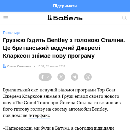
Підтримати
Facebook
Telegram
Twitter
Instagram
Меню
По
по
сай
Пекельце
Грузією їздить Bentley з головою Сталіна.
Це британський ведучий Джеремі
Кларксон знімає нову програму
Автор:
Степан Смишляєв
Дата:
15:32, 02 жовтня 2018
2
Facebook
Twitter
Telegram
Viber
Британський екс-ведучий відомої програми Top Gear
Джеремі Кларксон знімає в Грузії епізод своєго нового
шоу «The Grand Tour» про Йосипа Сталіна та встановив
його гіпсову голову на своєму автомобілі Bentley,
повідомляє
Інтерфакс
.
«Напередодні ми були в Батумі, а сьогодні відвідали