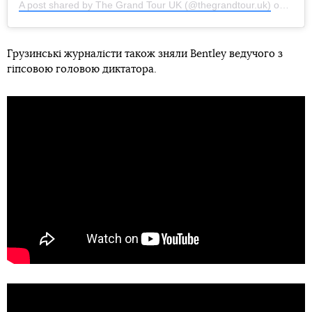
A post shared by The Grand Tour UK (@thegrandtour.uk)
on
Oct 1
Грузинські журналісти також зняли Bentley ведучого з
гіпсовою головою диктатора.