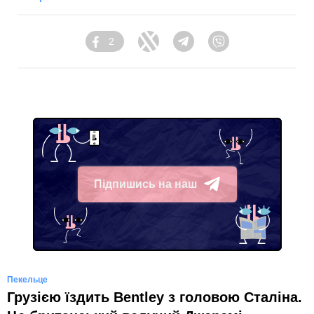
2
Facebook
Twitter
Telegram
Viber
Підпишись на наш
Telegram
Пекельце
Грузією їздить Bentley з головою Сталіна.