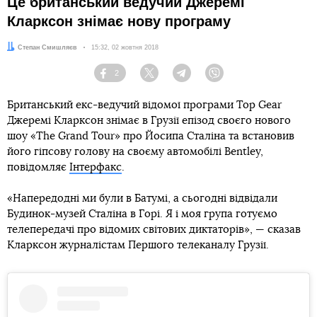
Це британський ведучий Джеремі
Кларксон знімає нову програму
Автор:
Степан Смишляєв
Дата:
15:32, 02 жовтня 2018
2
Facebook
Twitter
Telegram
Viber
Британський екс-ведучий відомої програми Top Gear
Джеремі Кларксон знімає в Грузії епізод своєго нового
шоу «The Grand Tour» про Йосипа Сталіна та встановив
його гіпсову голову на своєму автомобілі Bentley,
повідомляє
Інтерфакс
.
«Напередодні ми були в Батумі, а сьогодні відвідали
Будинок-музей Сталіна в Горі. Я і моя група готуємо
телепередачі про відомих світових диктаторів», — сказав
Кларксон журналістам Першого телеканалу Грузії.