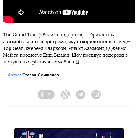
The Grand Tour («Велика подорож») — британська
автомобільна телепрограма, яку створили колишні ведучі
Top Gear Джеремі Кларксон, Річард Хаммонд і Джеймс
Мей та продюсує Енді Вілман. Шоу поєднує подорожі з
тестуванням різних автомобілів.
Автор:
Степан Смишляєв
2
Facebook
Twitter
Telegram
Viber