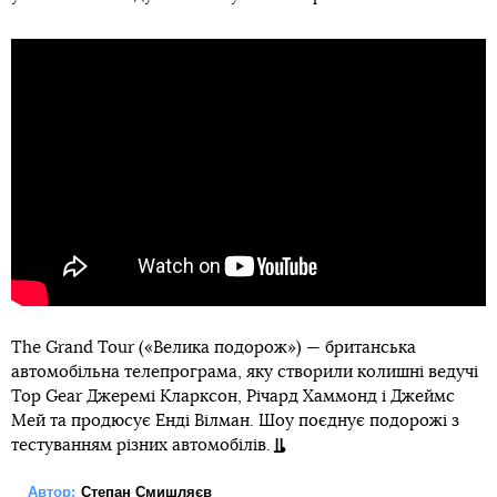
The Grand Tour («Велика подорож») — британська
автомобільна телепрограма, яку створили колишні ведучі
Top Gear Джеремі Кларксон, Річард Хаммонд і Джеймс
Мей та продюсує Енді Вілман. Шоу поєднує подорожі з
тестуванням різних автомобілів.
Автор:
Степан Смишляєв