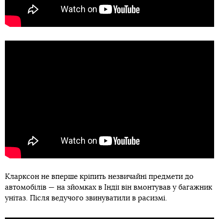
Кларксон не вперше кріпить незвичайні предмети до
автомобілів — на зйомках в Індії він вмонтував у багажник
унітаз. Після ведучого звинуватили в расизмі.