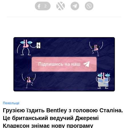
2
Facebook
Twitter
Telegram
Viber
Підпишись на наш
Telegram
Пекельце
Грузією їздить Bentley з головою Сталіна.
Це британський ведучий Джеремі
Кларксон знімає нову програму