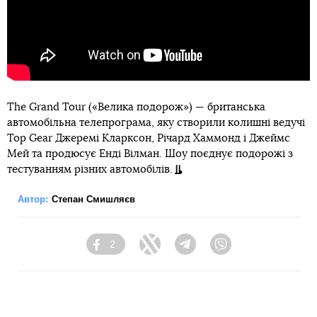
The Grand Tour («Велика подорож») — британська
автомобільна телепрограма, яку створили колишні ведучі
Top Gear Джеремі Кларксон, Річард Хаммонд і Джеймс
Мей та продюсує Енді Вілман. Шоу поєднує подорожі з
тестуванням різних автомобілів.
Автор:
Степан Смишляєв
2
Facebook
Twitter
Telegram
Viber