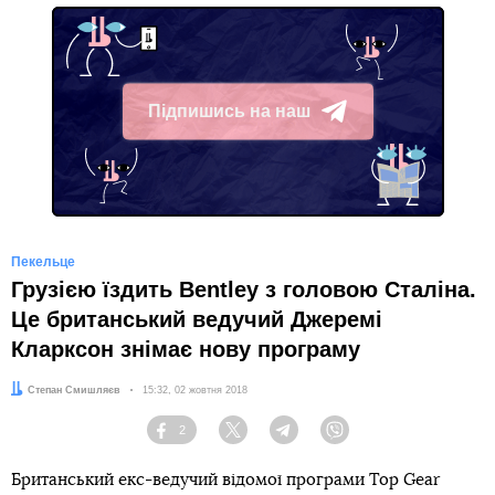
Підпишись на наш
Telegram
Пекельце
Грузією їздить Bentley з головою Сталіна.
Це британський ведучий Джеремі
Кларксон знімає нову програму
Автор:
Степан Смишляєв
Дата:
15:32, 02 жовтня 2018
2
Facebook
Twitter
Telegram
Viber
Британський екс-ведучий відомої програми Top Gear