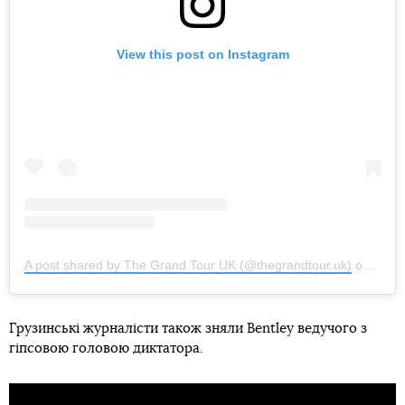
View this post on Instagram
A post shared by The Grand Tour UK (@thegrandtour.uk)
on
Oct 1
Грузинські журналісти також зняли Bentley ведучого з
гіпсовою головою диктатора.