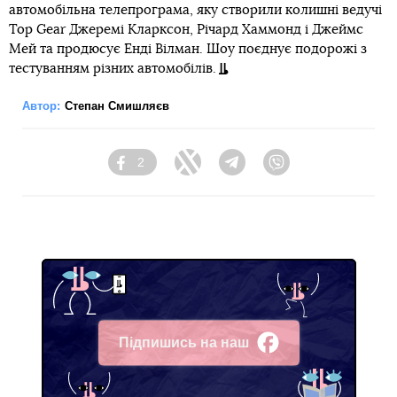
автомобільна телепрограма, яку створили колишні ведучі
Top Gear Джеремі Кларксон, Річард Хаммонд і Джеймс
Мей та продюсує Енді Вілман. Шоу поєднує подорожі з
тестуванням різних автомобілів.
Автор:
Степан Смишляєв
2
Facebook
Twitter
Telegram
Viber
Підпишись на наш
Facebook