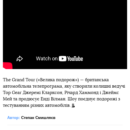
The Grand Tour («Велика подорож») — британська
автомобільна телепрограма, яку створили колишні ведучі
Top Gear Джеремі Кларксон, Річард Хаммонд і Джеймс
Мей та продюсує Енді Вілман. Шоу поєднує подорожі з
тестуванням різних автомобілів.
Автор:
Степан Смишляєв