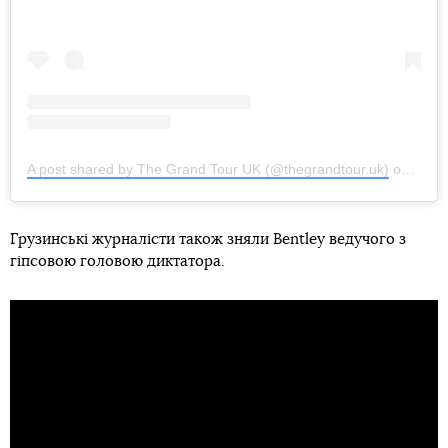
A post shared by The Grand Tour UK (@thegrandtour.uk)
on
Oct 1
Грузинські журналісти також зняли Bentley ведучого з
гіпсовою головою диктатора.