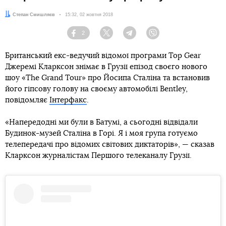
Автор:
Степан Смишляєв
Дата:
15:32, 02 жовтня 2018
2
Facebook
Twitter
Telegram
Viber
Британський екс-ведучий відомої програми Top Gear
Джеремі Кларксон знімає в Грузії епізод своєго нового
шоу «The Grand Tour» про Йосипа Сталіна та встановив
його гіпсову голову на своєму автомобілі Bentley,
повідомляє
Інтерфакс
.
«Напередодні ми були в Батумі, а сьогодні відвідали
Будинок-музей Сталіна в Горі. Я і моя група готуємо
телепередачі про відомих світових диктаторів», — сказав
Кларксон журналістам Першого телеканалу Грузії.