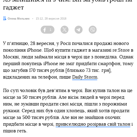
гаджет
Автор:
Олена Мельник
Дата:
15:12, 28 вересня 2018
1
Facebook
Twitter
Telegram
Viber
У пʼятницю, 28 вересня, у Росії почалися продажі нового
покоління iPhone. Щоб купити гаджет в магазині re:Store в
Москві, люди займали місця в черзі ще з понеділка. Однак
перший покупець iPhone не зміг придбати смартфон, тому
що загубив 170 тисяч рублів [близько 73 тис. грн],
відкладених на телефон, пише
Daily Storm
.
По суті чоловік був девʼятим в черзі. Він купив талон на це
місце за 50 тисяч рублів. Але вісім людей в черзі перед
ним, не зумівши продати свої місця, пішли з порожніми
руками. Серед них був один хлопець, який хотів продати
місце за 500 тисяч рублів. Але він не знайшов охочих
придбати місце в черзі,
привселюдно розірвав свій талон
і
пішов геть.