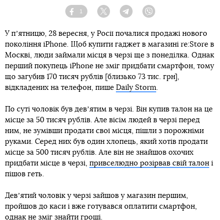
1
Facebook
Twitter
Telegram
Viber
У пʼятницю, 28 вересня, у Росії почалися продажі нового
покоління iPhone. Щоб купити гаджет в магазині re:Store в
Москві, люди займали місця в черзі ще з понеділка. Однак
перший покупець iPhone не зміг придбати смартфон, тому
що загубив 170 тисяч рублів [близько 73 тис. грн],
відкладених на телефон, пише
Daily Storm
.
По суті чоловік був девʼятим в черзі. Він купив талон на це
місце за 50 тисяч рублів. Але вісім людей в черзі перед
ним, не зумівши продати свої місця, пішли з порожніми
руками. Серед них був один хлопець, який хотів продати
місце за 500 тисяч рублів. Але він не знайшов охочих
придбати місце в черзі,
привселюдно розірвав свій талон
і
пішов геть.
Девʼятий чоловік у черзі зайшов у магазин першим,
пройшов до каси і вже готувався оплатити смартфон,
однак не зміг знайти гроші.