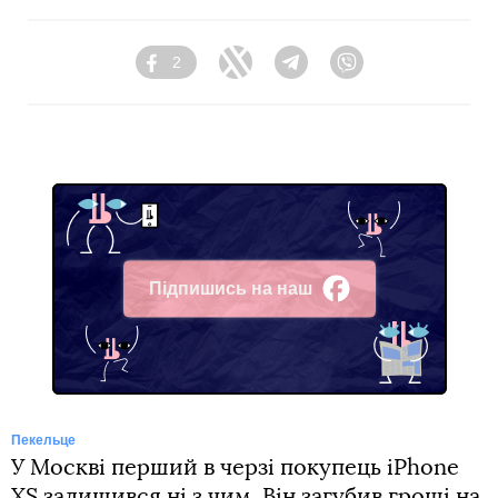
2
Facebook
Twitter
Telegram
Viber
Підпишись на наш
Facebook
Пекельце
У Москві перший в черзі покупець iPhone
XS залишився ні з чим. Він загубив гроші на