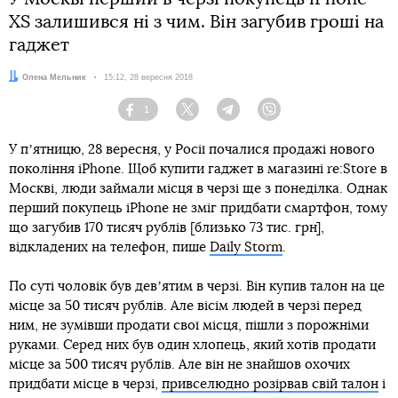
XS залишився ні з чим. Він загубив гроші на
гаджет
Автор:
Олена Мельник
Дата:
15:12, 28 вересня 2018
1
Facebook
Twitter
Telegram
Viber
У пʼятницю, 28 вересня, у Росії почалися продажі нового
покоління iPhone. Щоб купити гаджет в магазині re:Store в
Москві, люди займали місця в черзі ще з понеділка. Однак
перший покупець iPhone не зміг придбати смартфон, тому
що загубив 170 тисяч рублів [близько 73 тис. грн],
відкладених на телефон, пише
Daily Storm
.
По суті чоловік був девʼятим в черзі. Він купив талон на це
місце за 50 тисяч рублів. Але вісім людей в черзі перед
ним, не зумівши продати свої місця, пішли з порожніми
руками. Серед них був один хлопець, який хотів продати
місце за 500 тисяч рублів. Але він не знайшов охочих
придбати місце в черзі,
привселюдно розірвав свій талон
і