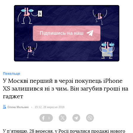
Підпишись на наш
Telegram
Пекельце
У Москві перший в черзі покупець iPhone
XS залишився ні з чим. Він загубив гроші на
гаджет
Автор:
Олена Мельник
Дата:
15:12, 28 вересня 2018
1
Facebook
Twitter
Telegram
Viber
У пʼятницю, 28 вересня, у Росії почалися продажі нового