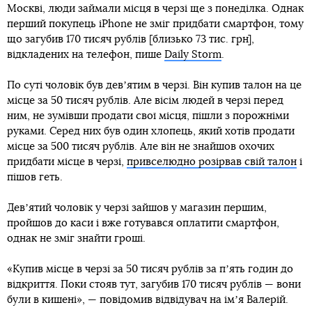
Москві, люди займали місця в черзі ще з понеділка. Однак
перший покупець iPhone не зміг придбати смартфон, тому
що загубив 170 тисяч рублів [близько 73 тис. грн],
відкладених на телефон, пише
Daily Storm
.
По суті чоловік був девʼятим в черзі. Він купив талон на це
місце за 50 тисяч рублів. Але вісім людей в черзі перед
ним, не зумівши продати свої місця, пішли з порожніми
руками. Серед них був один хлопець, який хотів продати
місце за 500 тисяч рублів. Але він не знайшов охочих
придбати місце в черзі,
привселюдно розірвав свій талон
і
пішов геть.
Девʼятий чоловік у черзі зайшов у магазин першим,
пройшов до каси і вже готувався оплатити смартфон,
однак не зміг знайти гроші.
«Купив місце в черзі за 50 тисяч рублів за пʼять годин до
відкриття. Поки стояв тут, загубив 170 тисяч рублів — вони
були в кишені», — повідомив відвідувач на імʼя Валерій.