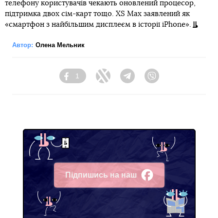
телефону користувачів чекають оновлений процесор,
підтримка двох сім-карт тощо. XS Max заявлений як
«смартфон з найбільшим дисплеєм в історії iPhone».
Автор:
Олена Мельник
1
Facebook
Twitter
Telegram
Viber
Підпишись на наш
Facebook