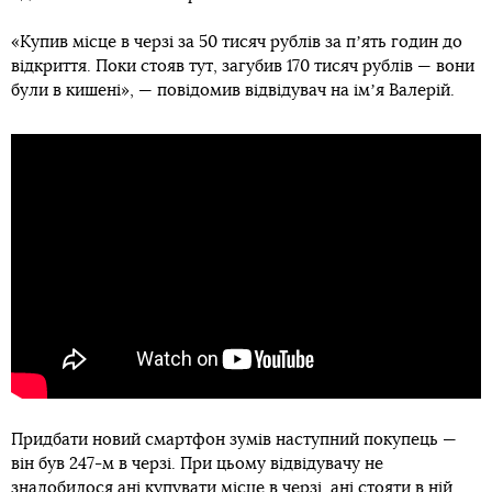
«Купив місце в черзі за 50 тисяч рублів за пʼять годин до
відкриття. Поки стояв тут, загубив 170 тисяч рублів — вони
були в кишені», — повідомив відвідувач на імʼя Валерій.
Придбати новий смартфон зумів наступний покупець —
він був 247-м в черзі. При цьому відвідувачу не
знадобилося ані купувати місце в черзі, ані стояти в ній