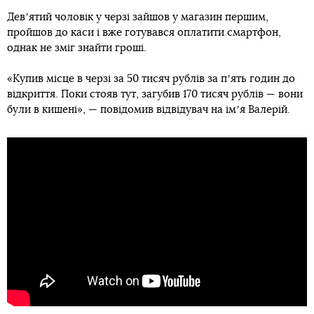
Девʼятий чоловік у черзі зайшов у магазин першим,
пройшов до каси і вже готувався оплатити смартфон,
однак не зміг знайти гроші.
«Купив місце в черзі за 50 тисяч рублів за пʼять годин до
відкриття. Поки стояв тут, загубив 170 тисяч рублів — вони
були в кишені», — повідомив відвідувач на імʼя Валерій.