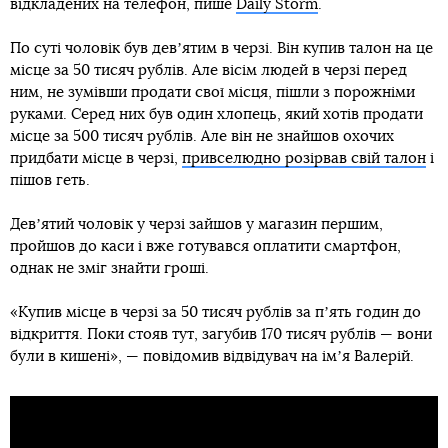
відкладених на телефон, пише
Daily Storm
.
По суті чоловік був девʼятим в черзі. Він купив талон на це
місце за 50 тисяч рублів. Але вісім людей в черзі перед
ним, не зумівши продати свої місця, пішли з порожніми
руками. Серед них був один хлопець, який хотів продати
місце за 500 тисяч рублів. Але він не знайшов охочих
придбати місце в черзі,
привселюдно розірвав свій талон
і
пішов геть.
Девʼятий чоловік у черзі зайшов у магазин першим,
пройшов до каси і вже готувався оплатити смартфон,
однак не зміг знайти гроші.
«Купив місце в черзі за 50 тисяч рублів за пʼять годин до
відкриття. Поки стояв тут, загубив 170 тисяч рублів — вони
були в кишені», — повідомив відвідувач на імʼя Валерій.