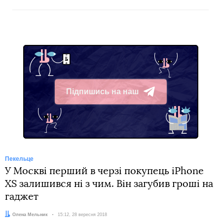
Підпишись на наш
Telegram
Пекельце
У Москві перший в черзі покупець iPhone
XS залишився ні з чим. Він загубив гроші на
гаджет
Автор:
Олена Мельник
Дата:
15:12, 28 вересня 2018