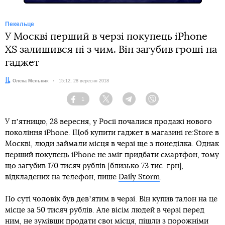
Пекельце
У Москві перший в черзі покупець iPhone
XS залишився ні з чим. Він загубив гроші на
гаджет
Автор:
Олена Мельник
Дата:
15:12, 28 вересня 2018
1
Facebook
Twitter
Telegram
Viber
У пʼятницю, 28 вересня, у Росії почалися продажі нового
покоління iPhone. Щоб купити гаджет в магазині re:Store в
Москві, люди займали місця в черзі ще з понеділка. Однак
перший покупець iPhone не зміг придбати смартфон, тому
що загубив 170 тисяч рублів [близько 73 тис. грн],
відкладених на телефон, пише
Daily Storm
.
По суті чоловік був девʼятим в черзі. Він купив талон на це
місце за 50 тисяч рублів. Але вісім людей в черзі перед
ним, не зумівши продати свої місця, пішли з порожніми