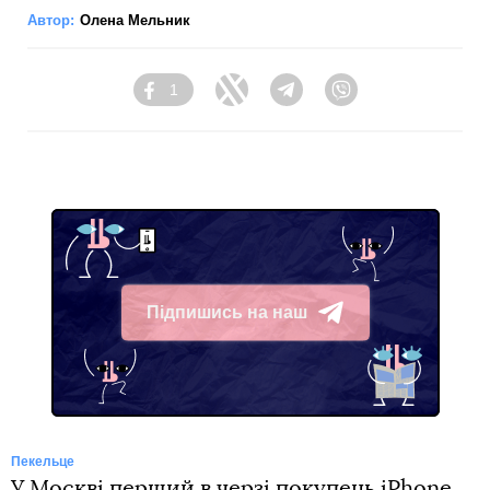
Автор:
Олена Мельник
1
Facebook
Twitter
Telegram
Viber
Підпишись на наш
Telegram
Пекельце
У Москві перший в черзі покупець iPhone