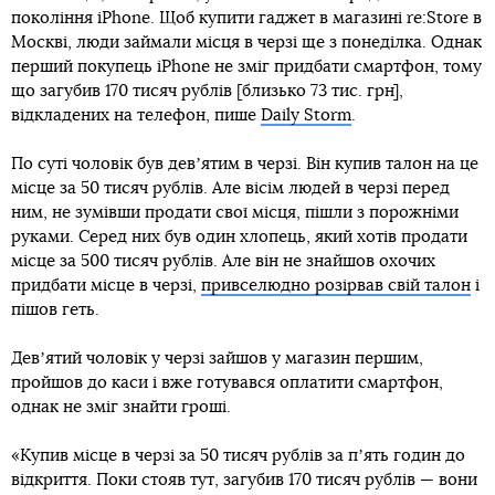
покоління iPhone. Щоб купити гаджет в магазині re:Store в
Москві, люди займали місця в черзі ще з понеділка. Однак
перший покупець iPhone не зміг придбати смартфон, тому
що загубив 170 тисяч рублів [близько 73 тис. грн],
відкладених на телефон, пише
Daily Storm
.
По суті чоловік був девʼятим в черзі. Він купив талон на це
місце за 50 тисяч рублів. Але вісім людей в черзі перед
ним, не зумівши продати свої місця, пішли з порожніми
руками. Серед них був один хлопець, який хотів продати
місце за 500 тисяч рублів. Але він не знайшов охочих
придбати місце в черзі,
привселюдно розірвав свій талон
і
пішов геть.
Девʼятий чоловік у черзі зайшов у магазин першим,
пройшов до каси і вже готувався оплатити смартфон,
однак не зміг знайти гроші.
«Купив місце в черзі за 50 тисяч рублів за пʼять годин до
відкриття. Поки стояв тут, загубив 170 тисяч рублів — вони