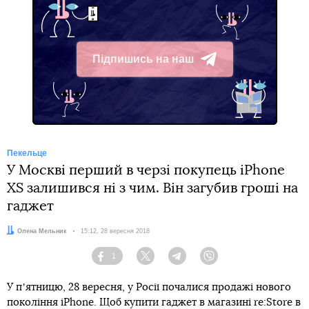
Підпишись на наш
Telegram
Пекельце
У Москві перший в черзі покупець iPhone
XS залишився ні з чим. Він загубив гроші на
гаджет
Автор:
Олена Мельник
Дата:
15:12, 28 вересня 2018
1
Facebook
Twitter
Telegram
Viber
У пʼятницю, 28 вересня, у Росії почалися продажі нового
покоління iPhone. Щоб купити гаджет в магазині re:Store в