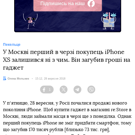
Підпишись на наш
Facebook
Пекельце
У Москві перший в черзі покупець iPhone
XS залишився ні з чим. Він загубив гроші на
гаджет
Автор:
Олена Мельник
Дата:
15:12, 28 вересня 2018
1
Facebook
Twitter
Telegram
Viber
У пʼятницю, 28 вересня, у Росії почалися продажі нового
покоління iPhone. Щоб купити гаджет в магазині re:Store в
Москві, люди займали місця в черзі ще з понеділка. Однак
перший покупець iPhone не зміг придбати смартфон, тому
що загубив 170 тисяч рублів [близько 73 тис. грн],