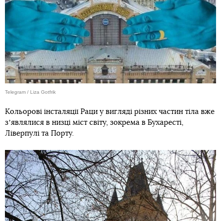
Telegram / Liza Gotfrik
Кольорові інсталяції Раци у вигляді різних частин тіла вже
зʼявлялися в низці міст світу, зокрема в Бухаресті,
Ліверпулі та Порту.