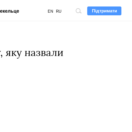
Підтримати
екельце
Пошук
EN
RU
по
сайту
, яку назвали