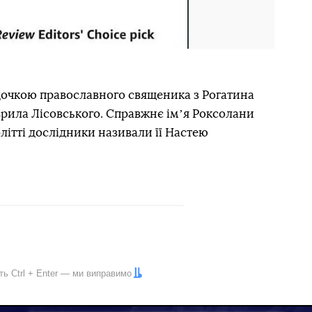
дочкою православного священика з Рогатина
аврила Лісовського. Справжнє імʼя Роксолани
літті дослідники називали її Настею
іть
Ctrl
+
Enter
— ми виправимо