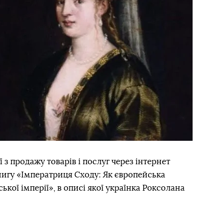
 з продажу товарів і послуг через інтернет
игу «Імператриця Сходу: Як європейська
кої імперії», в описі якої українка Роксолана