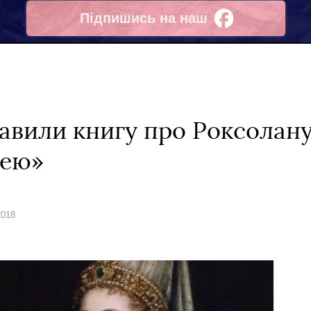
Підпишись на наш
Facebook
авили книгу про Роксолану
нею»
2018