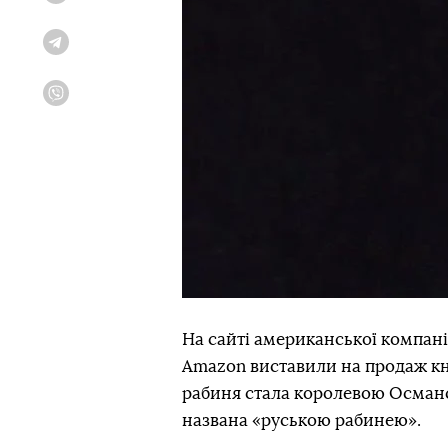
Telegram
Viber
На сайті американської компанії
Amazon виставили на продаж кн
рабиня стала королевою Османсь
названа «руською рабинею».