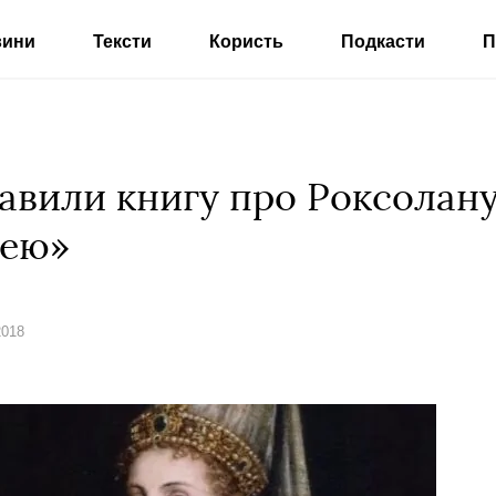
вини
Тексти
Користь
Подкасти
П
авили книгу про Роксолану
нею»
2018