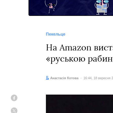
Пекельце
На Amazon вист
«руською раби
Автор:
Анастасія Котова
Дата:
16:44, 18 вересня 
Facebook
Twitter