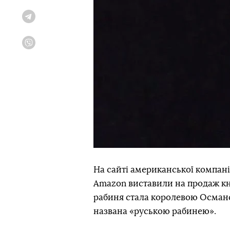
Telegram
Viber
На сайті американської компанії
Amazon виставили на продаж кн
рабиня стала королевою Османсь
названа «руською рабинею».