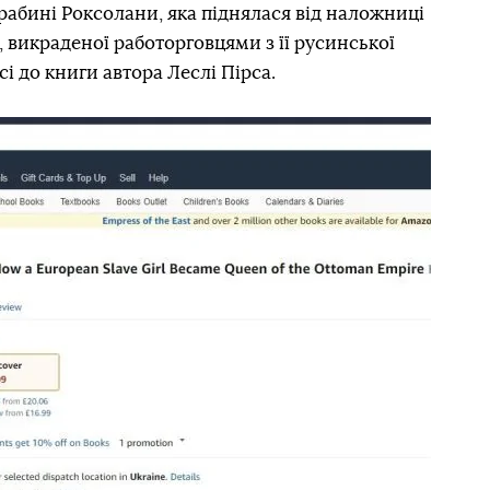
 рабині Роксолани, яка піднялася від наложниці
, викраденої работорговцями з її русинської
сі до книги автора Леслі Пірса.