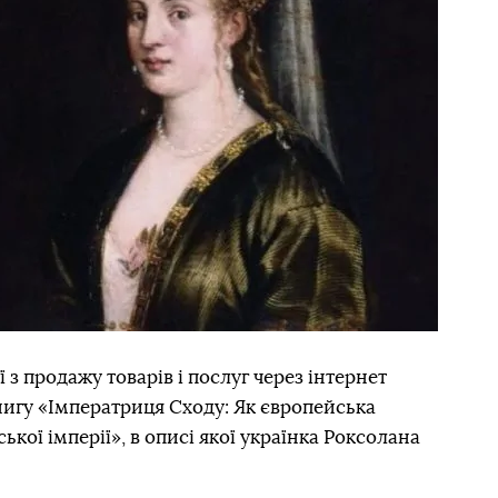
 з продажу товарів і послуг через інтернет
игу «Імператриця Сходу: Як європейська
кої імперії», в описі якої українка Роксолана