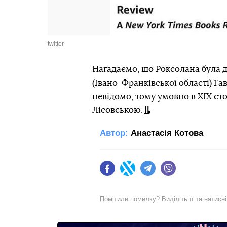
twitter
Нагадаємо, що Роксолана була 
(Івано-Франківської області) Г
невідомо, тому умовно в XIX сто
Лісовською.
Автор:
Анастасія Котова
Facebook
Twitter
Telegram
Viber
Помітили помилку? Виділіть її та натисн