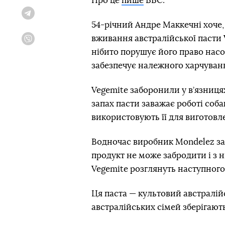
Про це
пише
BBC.
Telegram
54-річний Андре Маккечні хоче,
вживання австралійської пасти
Viber
нібито порушує його право нас
забезпечує належного харчуван
Vegemite заборонили у в’язниця
запах пасти заважає роботі соба
використовують її для виготовл
Водночас виробник Mondelez зая
продукт не може забродити і з 
Vegemite розглянуть наступного
Ця паста — культовий австралій
австралійських сімей зберігають