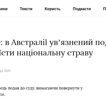
вини
Тексти
Користь
Подкасти
П
: в Австралії увʼязнений по
їсти національну страву
ада 2025
ієць подав до суду, вимагаючи повернути у
te.