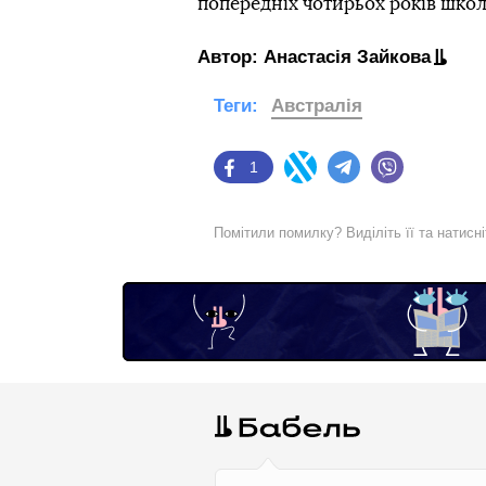
попередніх чотирьох років школ
Автор: Анастасія Зайкова
Теги:
Австралія
1
Facebook
Twitter
Telegram
Viber
Помітили помилку? Виділіть її та натисн