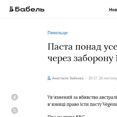
Но
Пекельце
Паста понад усе
через заборону 
Автор:
Анастасія Зайкова
Дата:
20:17, 18 листоп
Увʼязнений за вбивство австрал
Facebook
вʼязниці право їсти пасту Vegemi
Twitter