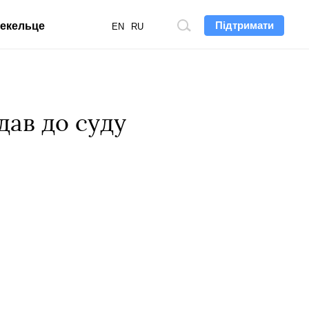
Підтримати
екельце
Пошук
EN
RU
по
сайту
дав до суду