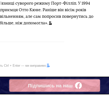
в’язниці суворого режиму Порт-Філліп. У 1994
ідприємця Отто Кюне. Раніше він вісім років
звільненням, але сам попросив повернутись до
більше, ніж допомогла».
іть
Ctrl
+
Enter
— ми виправимо
Підпишись на наш
Facebook