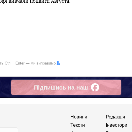
ярі вивчали подвиги Августа.
іть
Ctrl
+
Enter
— ми виправимо
Підпишись на наш
Facebook
Новини
Редакція
Тексти
Інвестори