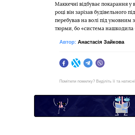
Маккечні відбуває покарання у 
році він зарізав будівельного п
перебував на волі під умовним 
тюрми, бо «система нашкодила 
Автор:
Анастасія Зайкова
Facebook
Twitter
Telegram
Viber
Помітили помилку? Виділіть її та натисн