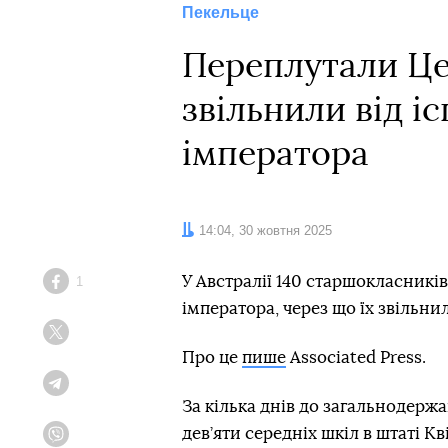
Пекельце
Переплутали Цез
звільнили від і
імператора
Дата:
14:04, 30 жовтня 2025
У Австралії 140 старшокласникі
1
Facebook
імператора, через що їх звільнил
Twitter
Про це
пише
Associated Press.
Telegram
За кілька днів до загальнодержав
дев’яти середніх шкіл в штаті К
Viber