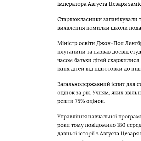
імператора Августа Цезаря замі
Старшокласники запанікували т
виявлення помилки школи подали 
Міністр освіти Джон-Пол Ленгбр
плутанини та назвав досвід ст
часом батьки дітей скаржилися,
їхніх дітей від підготовки до інш
Загальнодержавний іспит для с
оцінок за рік. Учням, яких звіль
решти 75% оцінок.
Управління навчальної програм
роки тому повідомило 180 серед
давньої історії з Августа Цезаря