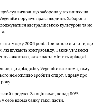
 щоб суд визнав, що заборона у вʼязницях на
 Vegemite порушує права людини. Заборона
олоджуватися австралійською культурою та не
ня.
х штату ще у 2006 році. Причиною стало те, що
к, які шукають контрабанду. Також увʼязнені
ення алкоголю, адже паста містить дріжджі.
вив, що дріжджів у Vegemite вже нема, тому
нього неможливо зробити спирт. Справу про
 року.
ський продукт. За оцінками, понад 80%
 у себе вдома банку такої пасти.