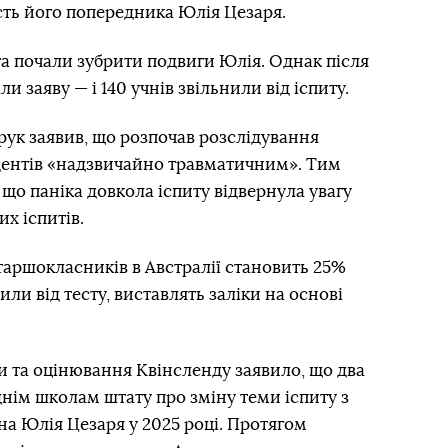
сть його попередника Юлія Цезаря.
а почали зубрити подвиги Юлія. Однак після
заяву — і 140 учнів звільнили від іспиту.
ук заявив, що розпочав розслідування
удентів «надзвичайно травматичним». Тим
 що паніка довкола іспиту відвернула увагу
их іспитів.
таршокласників в Австралії становить 25%
нили від тесту, виставлять заліки на основі
и та оцінювання Квінсленду заявило, що два
нім школам штату про зміну теми іспиту з
 на Юлія Цезаря у 2025 році. Протягом