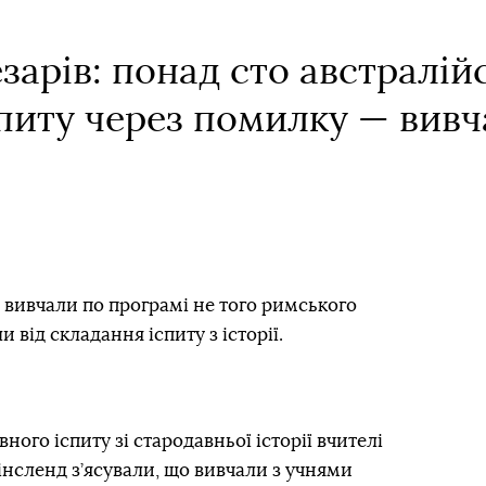
арів: понад сто австралій
спиту через помилку — вивч
в вивчали по програмі не того римського
и від складання іспиту з історії.
ного іспиту зі стародавньої історії вчителі
вінсленд з’ясували, що вивчали з учнями