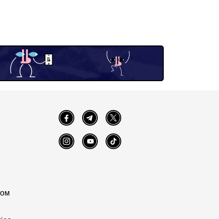
Facebook
Telegram
Twitter
Instagram
YouTube
TikTok
том