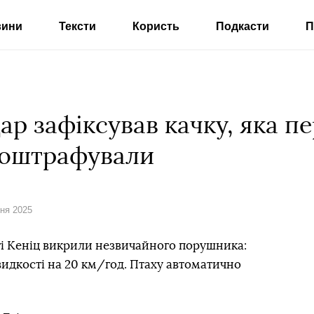
вини
Тексти
Користь
Подкасти
П
ар зафіксував качку, яка 
е оштрафували
вня 2025
і Кеніц викрили незвичайного порушника:
идкості на 20 км/год. Птаху автоматично