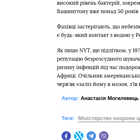
високий рівень бактерій, зокрема
Вашингтону вже понад 50 років 
Фахівці застерігають, що небез
є будь-який контакт з водою у Р
Як пише NYT, ще підлітком, у 1
репутацію безрозсудного шукача 
ризику інфекцій під час подоро
Африці. Очільник американсько
черв’як «заліз йому в мозок, з’їв
Автор:
Анастасія Могилевець
Теги:
Міністерство охорони з
Facebook
Twitter
Telegram
Viber