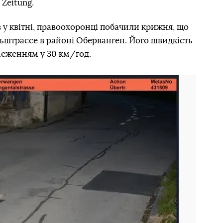
 Zeitung.
в у квітні, правоохоронці побачили крижня, що
ьштрассе в районі Оберванген. Його швидкість
бмеженням у 30 км/год.