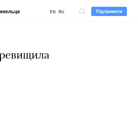
Підтримати
екельце
Пошук
EN
RU
по
сайту
перевищила