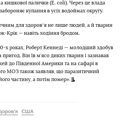
 кишкової палички (E. coli). Через це влада
забороняє купання в усіх водоймах округу.
печним для здоровʼя не лише людей, а й тварин
ок-Крік — навіть ходіння бродом.
970-х роках, Роберт Кеннеді — молодший здобув
пригод. Він їв м’ясо диких тварин і зазнавав
жей до Південної Америки та на сафарі в
го МОЗ також заявляв, що паразитичний
 його частину, а потім помер».
доров'я
США