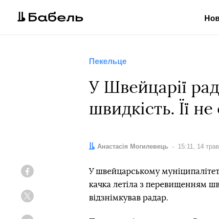
Но
Пекельце
У Швейцарії рад
швидкість. Її н
Автор:
Анастасія Могилевець
Дата:
15:11, 14 тра
У швейцарському муніципалітет
Facebook
качка летіла з перевищенням шв
відзнімкував радар.
Twitter