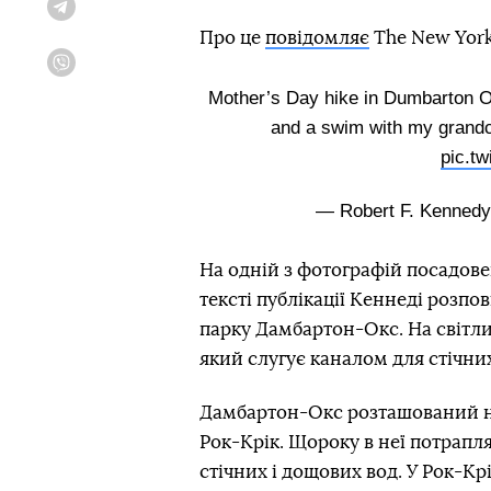
Telegram
Про це
повідомляє
The New York
Viber
Mother’s Day hike in Dumbarton O
and a swim with my grandc
pic.t
— Robert F. Kenned
На одній з фотографій посадове
тексті публікації Кеннеді розпо
парку Дамбартон-Окс. На світли
який слугує каналом для стічних
Дамбартон-Окс розташований ни
Рок-Крік. Щороку в неї потрапл
стічних і дощових вод. У Рок-К