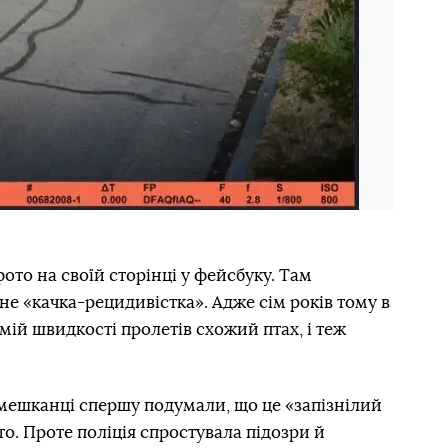
то на своїй сторінці у фейсбуку. Там
не «качка-рецидивістка». Адже сім років тому в
амій швидкості пролетів схожий птах, і теж
і мешканці спершу подумали, що це «запізнілий
то. Проте поліція спростувала підозри й