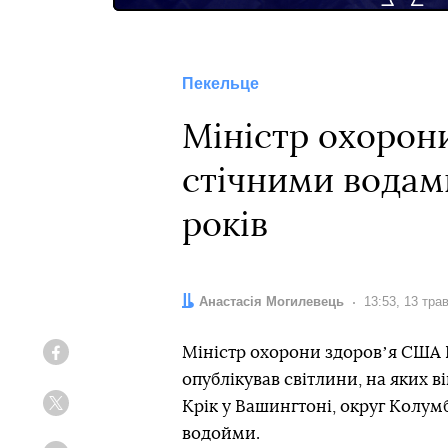
Пекельце
Міністр охорони
стічними водам
років
Автор:
Анастасія Могилевець
Дата:
13:53, 13 тра
Міністр охорони здоровʼя США 
Facebook
опублікував світлини, на яких в
Крік у Вашингтоні, округ Колум
Twitter
водойми.