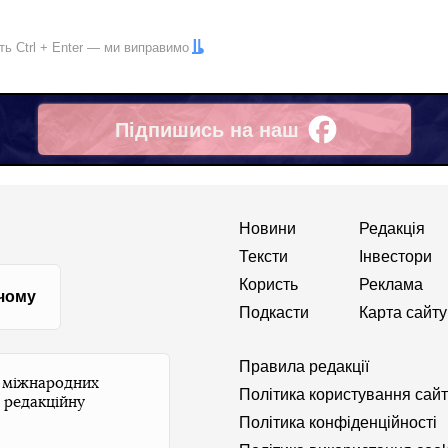
іть
Ctrl
+
Enter
— ми виправимо
Підпишись на наш
Facebook
Новини
Редакція
Тексти
Інвестори
Користь
Реклама
 чому
Подкасти
Карта сайту
Правила редакції
и міжнародних
Політика користування сай
 редакційну
Політика конфіденційності