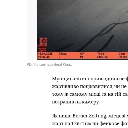
PD / Polizeiinspektorat Köniz
Муніципалітет оприлюднив це фо
жартівливо поцікавилися, чи це 
тому ж самому місці та на тій с
потрапив на камеру.
Як пише Berner Zeitung, місцев
жарт на 1 квітня» чи фейкове фо