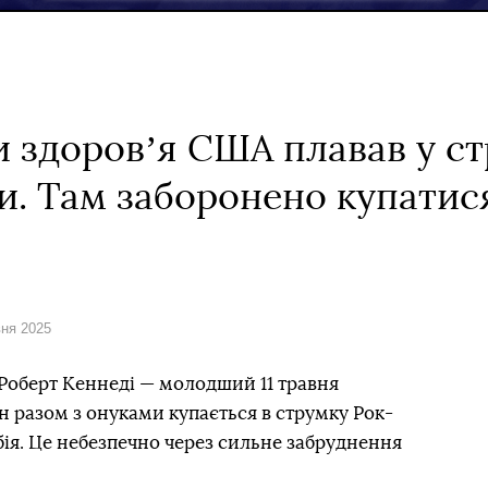
 здоровʼя США плавав у ст
и. Там заборонено купатис
вня 2025
Роберт Кеннеді — молодший 11 травня
ін разом з онуками купається в струмку Рок-
бія. Це небезпечно через сильне забруднення