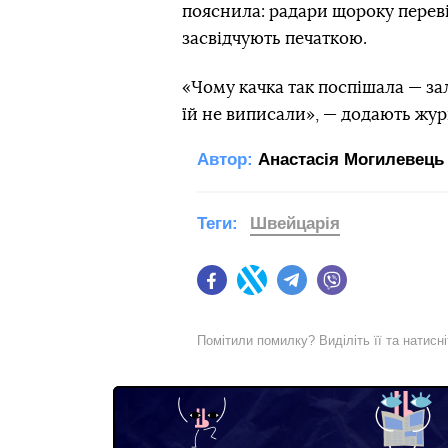
пояснила: радари щороку переві
засвідчують печаткою.
«Чому качка так поспішала — за
їй не виписали», — додають жур
Автор:
Анастасія Могилевець
Теги:
Швейцарія
Facebook
Twitter
Telegram
Viber
Помітили помилку? Виділіть її та натисн