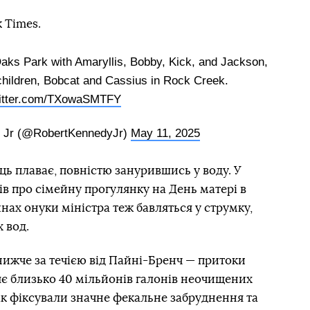
 Times.
aks Park with Amaryllis, Bobby, Kick, and Jackson,
hildren, Bobcat and Cassius in Rock Creek.
witter.com/TXowaSMTFY
y Jr (@RobertKennedyJr)
May 11, 2025
ць плаває, повністю занурившись у воду. У
вів про сімейну прогулянку на День матері в
нах онуки міністра теж бавляться у струмку,
 вод.
жче за течією від Пайні-Бренч — притоки
яє близько 40 мільйонів галонів неочищених
рік фіксували значне фекальне забруднення та