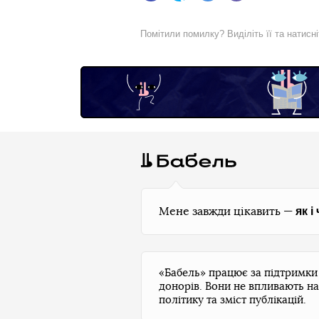
Помітили помилку? Виділіть її та натисн
як і
Мене завжди цікавить —
«Бабель» працює за підтримк
донорів. Вони не впливають на
політику та зміст публікацій.