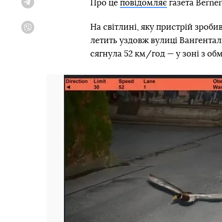
Про це
повідомляє
газета Berner
Telegram
На світлині, яку пристрій зроби
Viber
летить уздовж вулиці Вангентал
сягнула 52 км/год — у зоні з о