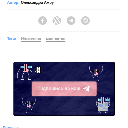
Автор:
Олександра Амру
Facebook
Twitter
Telegram
Viber
Теги:
Німеччина
мистецтво
Підпишись на наш
Telegram
Пекельце