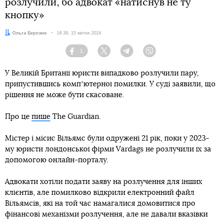
розлучили, бо адвокат «натиснув не ту
кнопку»
Автор:
Ольга Березюк
Дата:
18:38, 15 квітня 2024
1
Facebook
Twitter
Telegram
Viber
У Великій Британії юристи випадково розлучили пару,
припустившись компʼютерної помилки. У суді заявили, що
рішення не може бути скасоване.
Про це
пише
The Guardian.
Містер і місис Вільямс були одружені 21 рік, поки у 2023-
му юристи лондонської фірми Vardags не розлучили їх за
допомогою онлайн-порталу.
Адвокати хотіли подати заяву на розлучення для інших
клієнтів, але помилково відкрили електронний файл
Вільямсів, які на той час намагалися домовитися про
фінансові механізми розлучення, але не давали вказівки