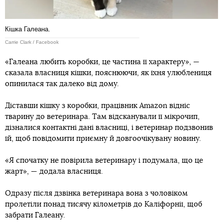
Кішка Галеана.
Carrie Clark / Facebook
«Галеана любить коробки, це частина її характеру», —
сказала власниця кішки, пояснюючи, як їхня улюблениця
опинилася так далеко від дому.
Діставши кішку з коробки, працівник Amazon відніс
тварину до ветеринара. Там відсканували її мікрочип,
дізналися контактні дані власниці, і ветеринар подзвонив
їй, щоб повідомити приємну й довгоочікувану новину.
«Я спочатку не повірила ветеринару і подумала, що це
жарт», — додала власниця.
Одразу після дзвінка ветеринара вона з чоловіком
пролетіли понад тисячу кілометрів до Каліфорнії, щоб
забрати Галеану.