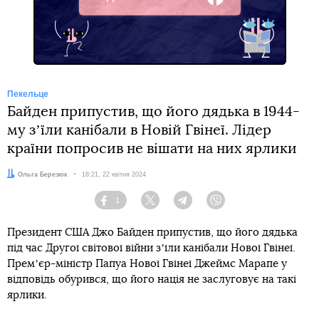
Facebook
Пекельце
Байден припустив, що його дядька в 1944-
му зʼїли канібали в Новій Гвінеї. Лідер
країни попросив не вішати на них ярлики
Автор:
Ольга Березюк
Дата:
18:21, 22 квітня 2024
1
Facebook
Twitter
Telegram
Viber
Президент США Джо Байден припустив, що його дядька
під час Другої світової війни зʼїли канібали Нової Гвінеї.
Премʼєр-міністр Папуа Нової Гвінеї Джеймс Марапе у
відповідь обурився, що його нація не заслуговує на такі
ярлики.