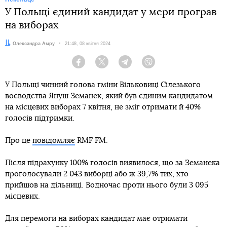
У Польщі єдиний кандидат у мери програв
на виборах
Автор:
Олександра Амру
Дата:
21:48, 08 квітня 2024
Facebook
Twitter
Telegram
Viber
У Польщі чинний голова гміни Вільковиці Сілезького
воєводства Януш Земанек, який був єдиним кандидатом
на місцевих виборах 7 квітня, не зміг отримати й 40%
голосів підтримки.
Про це
повідомляє
RMF FM.
Після підрахунку 100% голосів виявилося, що за Земанека
проголосували 2 043 виборці або ж 39,7% тих, хто
прийшов на дільниці. Водночас проти нього були 3 095
місцевих.
Для перемоги на виборах кандидат має отримати