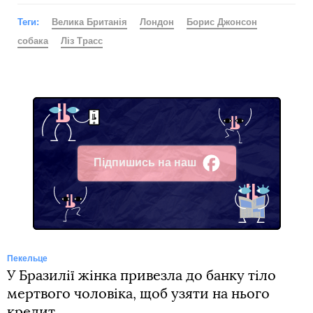
Теги:
Велика Британія
Лондон
Борис Джонсон
собака
Ліз Трасс
Підпишись на наш
Facebook
Пекельце
У Бразилії жінка привезла до банку тіло
мертвого чоловіка, щоб узяти на нього
кредит