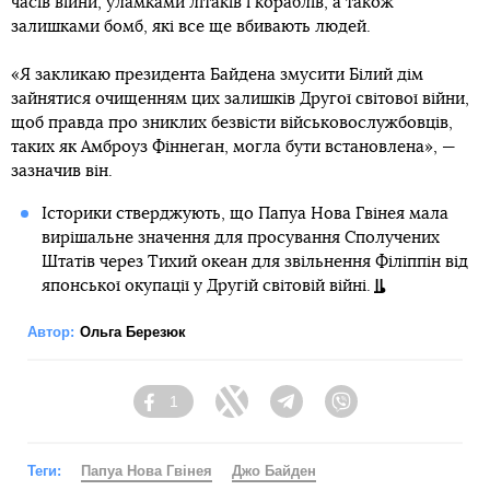
часів війни, уламками літаків і кораблів, а також
залишками бомб, які все ще вбивають людей.
«Я закликаю президента Байдена змусити Білий дім
зайнятися очищенням цих залишків Другої світової війни,
щоб правда про зниклих безвісти військовослужбовців,
таких як Амброуз Фіннеган, могла бути встановлена», —
зазначив він.
Історики стверджують, що Папуа Нова Гвінея мала
вирішальне значення для просування Сполучених
Штатів через Тихий океан для звільнення Філіппін від
японської окупації у Другій світовій війні.
Автор:
Ольга Березюк
1
Facebook
Twitter
Telegram
Viber
Теги:
Папуа Нова Гвінея
Джо Байден