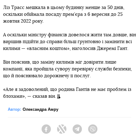
Ліз Трасс мешкала в цьому будинку менше за 50 днів,
оскільки обіймала посаду прем’єра з 6 вересня до 25
жовтня 2022 року.
А оскільки міністру фінансів довелося жити там довше, він
вирішив підійти до справи більш ґрунтовно і замінити всі
килими — «власним коштом», наголосив Джеремі Гант.
Він пояснив, що заміну килимів міг довірити лише
компанії, яка пройшла сувору перевірку служби безпеки,
що й пояснювало дорожнечу її послуг.
«Але я задоволений, що родина Гантів не має проблем із
блохами», — сказав він.
Автор:
Олександра Амру
Facebook
Twitter
Telegram
Viber