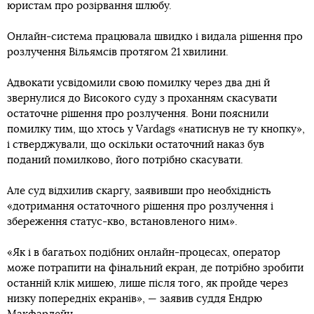
юристам про розірвання шлюбу.
Онлайн-система працювала швидко і видала рішення про
розлучення Вільямсів протягом 21 хвилини.
Адвокати усвідомили свою помилку через два дні й
звернулися до Високого суду з проханням скасувати
остаточне рішення про розлучення. Вони пояснили
помилку тим, що хтось у Vardags «натиснув не ту кнопку»,
і стверджували, що оскільки остаточний наказ був
поданий помилково, його потрібно скасувати.
Але суд відхилив скаргу, заявивши про необхідність
«дотримання остаточного рішення про розлучення і
збереження статус-кво, встановленого ним».
«Як і в багатьох подібних онлайн-процесах, оператор
може потрапити на фінальний екран, де потрібно зробити
останній клік мишею, лише після того, як пройде через
низку попередніх екранів», — заявив суддя Ендрю