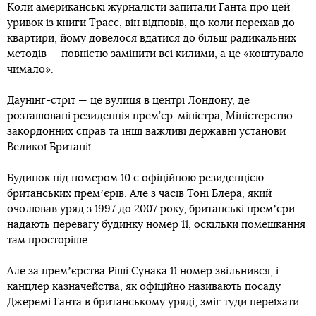
Коли американські журналісти запитали Ганта про цей
уривок із книги Трасс, він відповів, що коли переїхав до
квартири, йому довелося вдатися до більш радикальних
методів — повністю замінити всі килими, а це «коштувало
чимало».
Даунінг-стріт — це вулиця в центрі Лондону, де
розташовані резиденція прем’єр-міністра, Міністерство
закордонних справ та інші важливі державні установи
Великої Британії.
Будинок під номером 10 є офіційною резиденцією
британських премʼєрів. Але з часів Тоні Блера, який
очолював уряд з 1997 до 2007 року, британські премʼєри
надають перевагу будинку номер 11, оскільки помешкання
там просторіше.
Але за премʼєрства Ріші Сунака 11 номер звільнився, і
канцлер казначейства, як офіційно називають посаду
Джеремі Ганта в британському уряді, зміг туди переїхати.