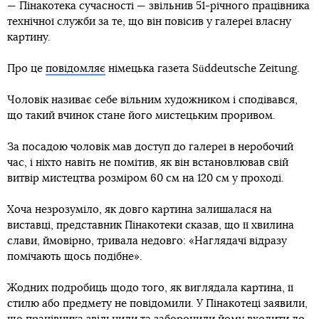
— Пінакотека сучасності — звільнив 51-річного працівника
технічної служби за те, що він повісив у галереї власну
картину.
Про це
повідомляє
німецька газета Süddeutsche Zeitung.
Чоловік називає себе вільним художником і сподівався,
що такий вчинок стане його мистецьким проривом.
За посадою чоловік мав доступ до галереї в неробочий
час, і ніхто навіть не помітив, як він встановлював свій
витвір мистецтва розміром 60 см на 120 см у проході.
Хоча незрозуміло, як довго картина залишалася на
виставці, представник Пінакотеки сказав, що її хвилина
слави, ймовірно, тривала недовго: «Наглядачі відразу
помічають щось подібне».
Жодних подробиць щодо того, як виглядала картина, її
стилю або предмету не повідомили. У Пінакотеці заявили,