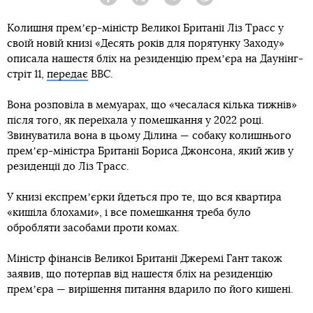
Facebook
Twitter
Telegram
Viber
Колишня премʼєр-міністр Великої Британії Ліз Трасс у
своїй новій книзі «Десять років для порятунку Заходу»
описала нашестя бліх на резиденцію премʼєра на Даунінг-
стріт 11,
передає
BBC.
Вона розповіла в мемуарах, що «чесалася кілька тижнів»
після того, як переїхала у помешкання у 2022 році.
Звинуватила вона в цьому Ділина — собаку колишнього
премʼєр-міністра Британії Бориса Джонсона, який жив у
резиденції до Ліз Трасс.
У книзі експремʼєрки йдеться про те, що вся квартира
«кишіла блохами», і все помешкання треба було
обробляти засобами проти комах.
Міністр фінансів Великої Британії Джеремі Гант також
заявив, що потерпав від нашестя бліх на резиденцію
премʼєра — вирішення питання вдарило по його кишені.