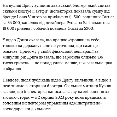
На вулиці Дригу зупинив львівський блогер, який спитав,
скільки коштує її аутфіт. Інспекторка показала сумку від
бренду Loius Vuitton за приблизно $1 500, годинник Cartier
за $5 000, капелюх від дизайнера Руслана Багінського за
18 000 гривень і собачий повідець Gucci за $200.
У відео Дрига сказала, що працює «трошки на себе,
трошки на державу», але не уточнила, що саме це
означає. Причому у своїй фінансовій декларації за
минулий рік Дрига вказала, що заробила близько 136
тисяч гривень — це понад удвічі менше, ніж загальна ціна
її вбрання.
Невдовзі після публікації відео Дригу звільнили, а відео з
нею зникло зі сторінки блогера. Очільник митниці Кузнік
заявив, що інспекторка написала заяву на звільнення за
згодою сторін — з 2 серпня 2023 року вона працювала
головним інспектором управління адміністративно-
господарської діяльності.