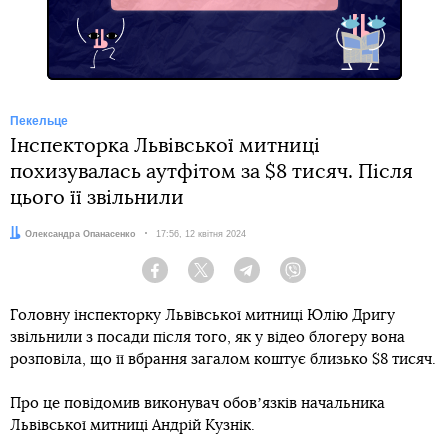
Пекельце
Інспекторка Львівської митниці
похизувалась аутфітом за $8 тисяч. Після
цього її звільнили
Автор:
Олександра Опанасенко
Дата:
17:56, 12 квітня 2024
Facebook
Twitter
Telegram
Viber
Головну інспекторку Львівської митниці Юлію Дригу
звільнили з посади після того, як у відео блогеру вона
розповіла, що її вбрання загалом коштує близько $8 тисяч.
Про це повідомив виконувач обовʼязків начальника
Львівської митниці Андрій Кузнік.