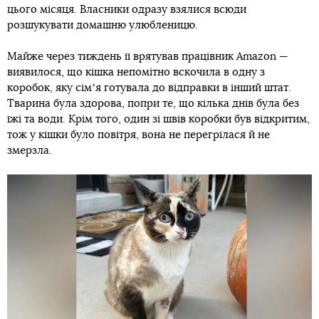
цього місяця. Власники одразу взялися всюди
розшукувати домашню улюбленицю.
Майже через тиждень її врятував працівник Amazon —
виявилося, що кішка непомітно вскочила в одну з
коробок, яку сімʼя готувала до відправки в інший штат.
Тварина була здорова, попри те, що кілька днів була без
їжі та води. Крім того, один зі швів коробки був відкритим,
тож у кішки було повітря, вона не перегрілася й не
змерзла.