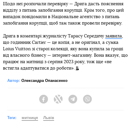
Щодо неї розпочали перевірку — Дрига дасть пояснення
відділу з питань запобігання корупції. Крім того, про цей
випадок повідомили в Національне агентство з питань
запобігання корупції, щоб там також провели перевірку.
Дрига в коментарі журналісту Тарасу Середичу
заявила
,
що годинник Cartier — це копія, а не оригінал, а сумка
Loius Vuitton зі старої колекції, яку вона купила за гроші
від власного бізнесу — інтернет-магазину. Вона вказує, що
працює на митниці з серпня 2023 року, тож іще «не
встигла адаптуватися до роботи».
Автор:
Олександра Опанасенко
Facebook
Twitter
Telegram
Viber
Теги:
митниця
Львів