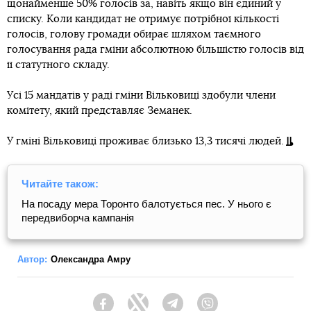
щонайменше 50% голосів за, навіть якщо він єдиний у
списку. Коли кандидат не отримує потрібної кількості
голосів, голову громади обирає шляхом таємного
голосування рада гміни абсолютною більшістю голосів від
її статутного складу.
Усі 15 мандатів у раді гміни Вільковиці здобули члени
комітету, який представляє Земанек.
У гміні Вільковиці проживає близько 13,3 тисячі людей.
Читайте також:
На посаду мера Торонто балотується пес. У нього є
передвиборча кампанія
Автор:
Олександра Амру
Facebook
Twitter
Telegram
Viber