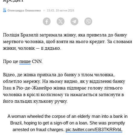
Автор:
Олександра Опанасенко
Дата:
13:43, 18 квітня 2024
Facebook
Twitter
Telegram
Viber
Поліція Бразилії затримала жінку, яка привезла до банку
мертвого чоловіка, щоб взяти на нього кредит. За словами
жінки, чоловік — її дядько.
Про це
пише
CNN.
Відео, де жінка приїхала до банку з тілом чоловіка,
облетіло мережу. На ньому видно, як у відділенні банку
Itau в Ріо-де-Жанейро жінка підпирає голову літнього
чоловіка в кріслі колісному та намагається затиснути в
його пальцях кулькову ручку.
A woman wheeled the corpse of an elderly man into a bank in
Brazil, hoping to get a sign-off on a loan. She was promptly
arrested on fraud charges.
pic.twitter.com/EB3TKRRrbL