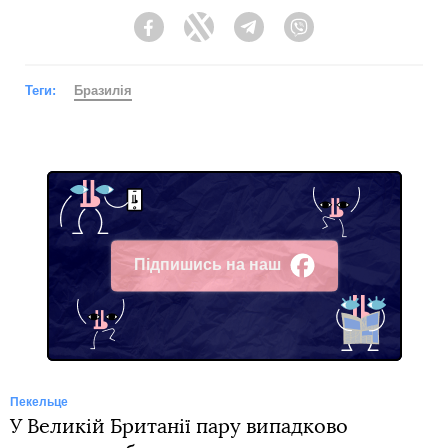
Facebook
Twitter
Telegram
Viber
Теги:
Бразилія
Підпишись на наш
Facebook
Пекельце
У Великій Британії пару випадково