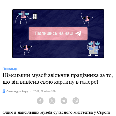
Підпишись на наш
Telegram
Пекельце
Німецький музей звільнив працівника за те,
що він вивісив свою картину в галереї
Автор:
Олександра Амру
Дата:
17:07, 09 квітня 2024
Facebook
Twitter
Telegram
Viber
Один із найбільших музеїв сучасного мистецтва у Європі