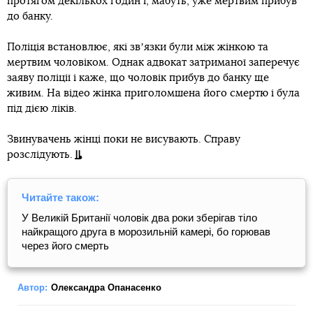
протягом декількох годин і, мабуть, уже мертвим прибув
до банку.
Поліція встановлює, які звʼязки були між жінкою та
мертвим чоловіком. Однак адвокат затриманої заперечує
заяву поліції і каже, що чоловік прибув до банку ще
живим. На відео жінка приголомшена його смертю і була
під дією ліків.
Звинувачень жінці поки не висувають. Справу
розслідують.
Читайте також:
У Великій Британії чоловік два роки зберігав тіло
найкращого друга в морозильній камері, бо горював
через його смерть
Автор:
Олександра Опанасенко