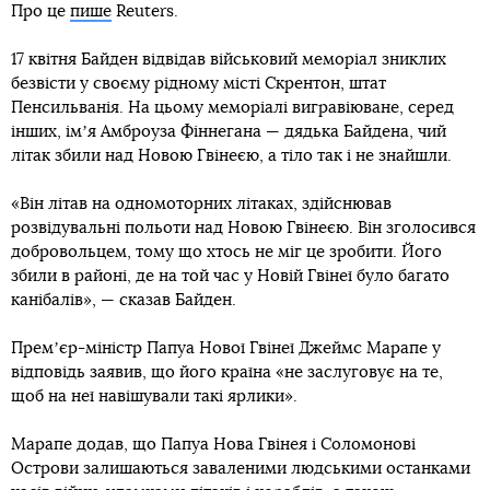
Про це
пише
Reuters.
17 квітня Байден відвідав військовий меморіал зниклих
безвісти у своєму рідному місті Скрентон, штат
Пенсильванія. На цьому меморіалі вигравіюване, серед
інших, імʼя Амброуза Фіннегана — дядька Байдена, чий
літак збили над Новою Гвінеєю, а тіло так і не знайшли.
«Він літав на одномоторних літаках, здійснював
розвідувальні польоти над Новою Гвінеєю. Він зголосився
добровольцем, тому що хтось не міг це зробити. Його
збили в районі, де на той час у Новій Гвінеї було багато
канібалів», — сказав Байден.
Премʼєр-міністр Папуа Нової Гвінеї Джеймс Марапе у
відповідь заявив, що його країна «не заслуговує на те,
щоб на неї навішували такі ярлики».
Марапе додав, що Папуа Нова Гвінея і Соломонові
Острови залишаються заваленими людськими останками