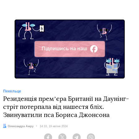
Підпишись на наш
Facebook
Пекельце
Резиденція премʼєра Британії на Даунінг-
стріт потерпала від нашестя бліх.
Звинуватили пса Бориса Джонсона
Автор:
Олександра Амру
Дата:
14:10, 19 квітня 2024