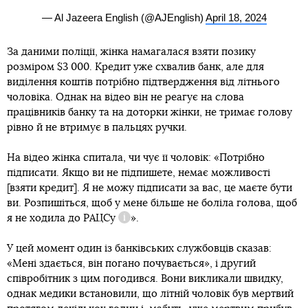
— Al Jazeera English (@AJEnglish)
April 18, 2024
За даними поліції, жінка намагалася взяти позику
розміром $3 000. Кредит уже схвалив банк, але для
виділення коштів потрібно підтвердження від літнього
чоловіка. Однак на відео він не реагує на слова
працівників банку та на доторки жінки, не тримає голову
рівно й не втримує в пальцях ручки.
На відео жінка спитала, чи чує її чоловік: «Потрібно
підписати. Якщо ви не підпишете, немає можливості
[взяти кредит]. Я не можу підписати за вас, це маєте бути
ви. Розпишіться, щоб у мене більше не боліла голова, щоб
я не ходила до
РАЦСу
».
Довідка
У цей момент один із банківських службовців сказав:
«Мені здається, він погано почувається», і другий
співробітник з цим погодився. Вони викликали швидку,
однак медики встановили, що літній чоловік був мертвий