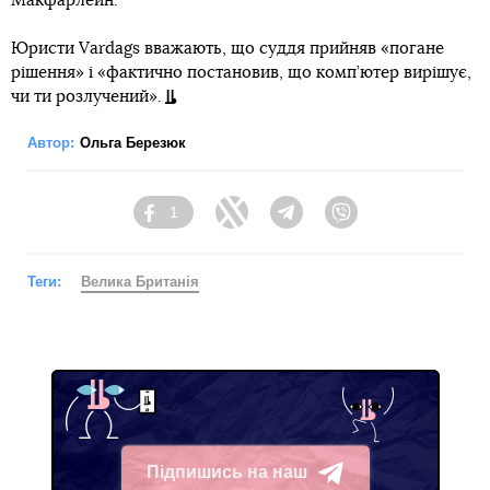
Макфарлейн.
Юристи Vardags вважають, що суддя прийняв «погане
рішення» і «фактично постановив, що комп’ютер вирішує,
чи ти розлучений».
Автор:
Ольга Березюк
1
Facebook
Twitter
Telegram
Viber
Теги:
Велика Британія
Підпишись на наш
Telegram