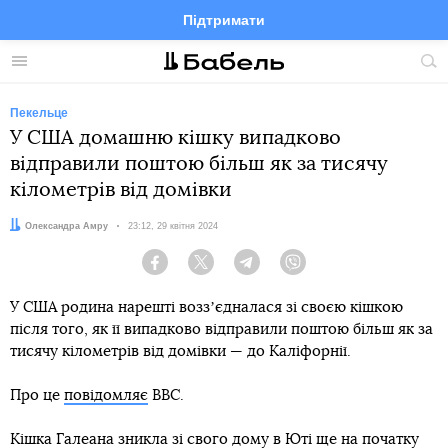
Підтримати
Facebook
Telegram
Twitter
Instagram
Меню
По
по
сай
Пекельце
У США домашню кішку випадково
відправили поштою більш як за тисячу
кілометрів від домівки
Автор:
Олександра Амру
Дата:
23:12, 29 квітня 2024
Facebook
Twitter
Telegram
Viber
У США родина нарешті воззʼєдналася зі своєю кішкою
після того, як її випадково відправили поштою більш як за
тисячу кілометрів від домівки — до Каліфорнії.
Про це
повідомляє
BBC.
Кішка Галеана зникла зі свого дому в Юті ще на початку