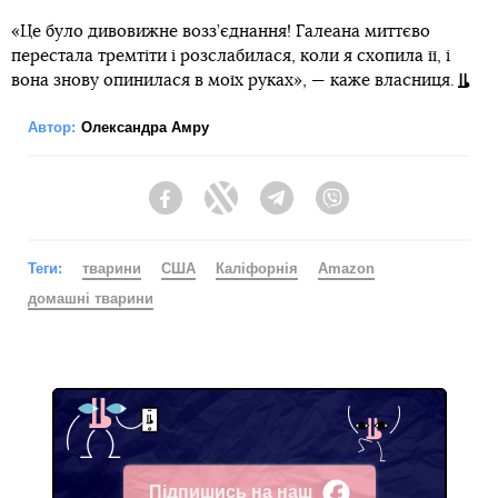
«Це було дивовижне возз’єднання! Галеана миттєво
перестала тремтіти і розслабилася, коли я схопила її, і
вона знову опинилася в моїх руках», — каже власниця.
Автор:
Олександра Амру
Facebook
Twitter
Telegram
Viber
Теги:
тварини
США
Каліфорнія
Amazon
домашні тварини
Підпишись на наш