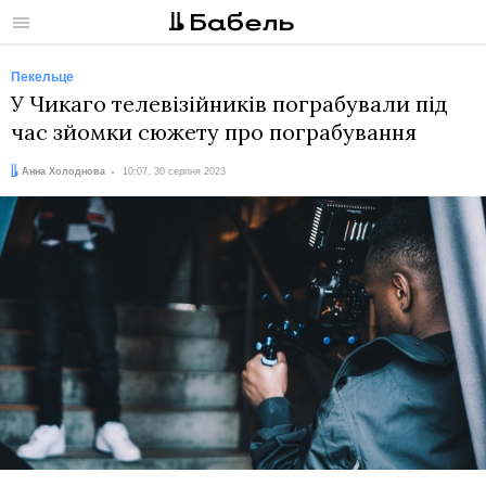
Меню
Пекельце
У Чикаго телевізійників пограбували під
час зйомки сюжету про пограбування
Автор:
Дата:
Анна Холоднова
10:07, 30 серпня 2023