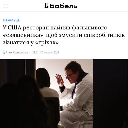
Меню
Пекельце
У США ресторан найняв фальшивого
«священника», щоб змусити співробітників
зізнатися у «гріхах»
Автор:
Дата:
Анна Холоднова
21:11, 20 червня 2023