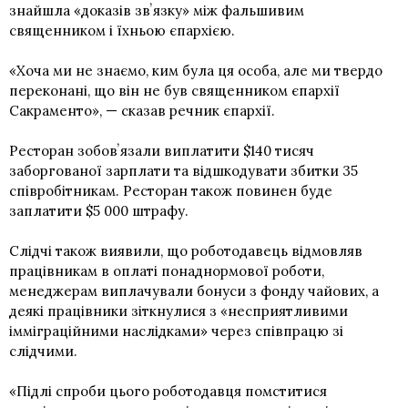
знайшла «доказів звʼязку» між фальшивим
священником і їхньою єпархією.
«Хоча ми не знаємо, ким була ця особа, але ми твердо
переконані, що він не був священником єпархії
Сакраменто», — сказав речник єпархії.
Ресторан зобовʼязали виплатити $140 тисяч
заборгованої зарплати та відшкодувати збитки 35
співробітникам. Ресторан також повинен буде
заплатити $5 000 штрафу.
Слідчі також виявили, що роботодавець відмовляв
працівникам в оплаті понаднормової роботи,
менеджерам виплачували бонуси з фонду чайових, а
деякі працівники зіткнулися з «несприятливими
імміграційними наслідками» через співпрацю зі
слідчими.
«Підлі спроби цього роботодавця помститися