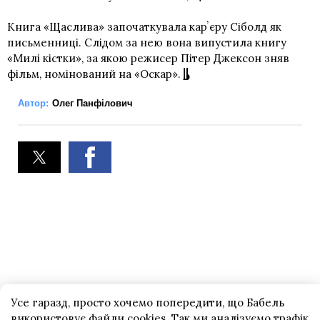
Книга «Щаслива» започаткувала карʼєру Сіболд як
письменниці. Слідом за нею вона випустила книгу
«Милі кістки», за якою режисер Пітер Джексон зняв
фільм, номінований на «Оскар».
Автор:
Олег Панфілович
Усе гаразд, просто хочемо попередити, що Бабель
використовує файли cookies. Так ми аналізуємо трафік