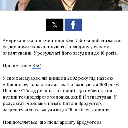
Американська письменниця Еліс Сіболд вибачилася за
те, що помилково звинуватила людину у своєму
зґвалтуванні. У результаті його засудили до 16 років.
Про це пише
ВВС
.
У своїх мемуарах, які вийшли 2002 року під назвою
«Щаслива», вона описала, як її зґвалтували 1981 року.
Пізніше Сіболд розповіла поліції, що побачила на
вулиці темношкірого чоловіка, який її зґвалтував. У
результаті чоловіка, на імʼя Ентоні Бродуотер,
заарештували та засудили до 16 років увʼязнення.
Повідомляється, що після арешту Бродуотера