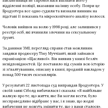
письменниця не спромоглася впізнати його у
відділенні поліції, вказавши на іншу особу. Попри це
Бродуотера все одно судили та визнали винним на
підставі її показань та мікроскопічного аналізу волосся.
Чоловік вийшов на волю у 1998 році, але залишився у
реєстрі осіб, які вчинили злочини на сексуальному
ґрунті.
За даними ЗМІ, перегляд справи став можливим
завдяки продюсеру Тіму Муччіанті, який займався
екранізацією «Щасливої». Він виявив у книзі безліч
невідповідностей. Це поставило під сумнів всю історію
зі зґвалтуванням, описану в книзі, проданій накладом у
понад 500 тисяч екземплярів.
У результаті 22 листопада суд виправдав Бродуотера. У
своїй заяві Сіболд вибачилася і сказала: «Я найбільше
жалкую про те, що життя, яке Ви могли вести, було
несправедливо відібране у вас, і я знаю, що жодні
вибачення не можуть змінити те, що з вами сталося».