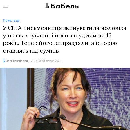
Меню
Пекельце
У США письменниця звинуватила чоловіка
у її зґвалтуванні і його засудили на 16
років. Тепер його виправдали, а історію
ставлять під сумнів
Автор:
Дата:
Олег Панфілович
12:20, 01 грудня 2021