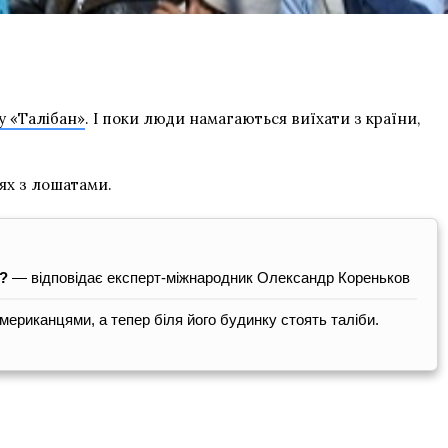
у «Талібан»
. І поки люди намагаються виїхати з країни,
лях з лошатами.
я?
— відповідає експерт-міжнародник Олександр Кореньков
ериканцями, а тепер біля його будинку стоять таліби.