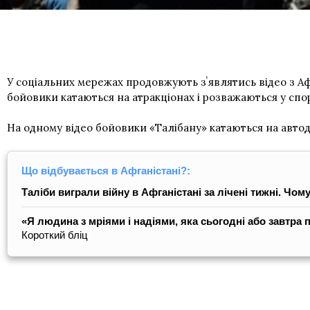
У соціальних мережах продовжують зʼявлятись відео з А
бойовики катаються на атракціонах і розважаються у сп
На одному відео бойовики «Талібану» катаються на автод
Що відбувається в Афганістані?:
Таліби виграли війну в Афганістані за лічені тижні. Чо
«Я людина з мріями і надіями, яка сьогодні або завтра 
Короткий бліц