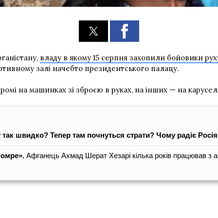
фганістану,
владу в якому 15 серпня захопили бойовики рух
ортивному залі начебто президентського палацу.
ромі на машинках зі зброєю в руках, на інших — на карусе
му так швидко? Тепер там почнуться страти? Чому радіє Росі
помре».
Афганець Ахмад Шерат Хезарі кілька років працював з ам