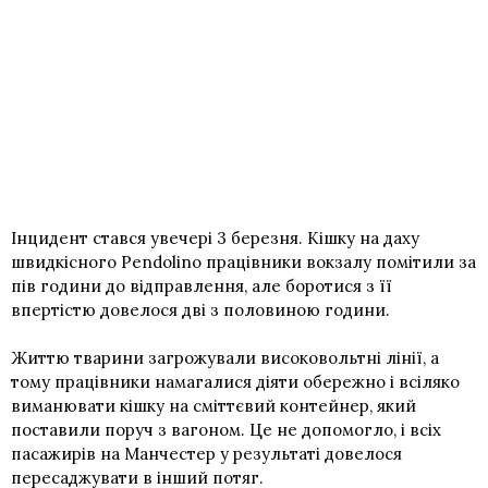
Інцидент стався увечері 3 березня. Кішку на даху
швидкісного Pendolino працівники вокзалу помітили за
пів години до відправлення, але боротися з її
впертістю довелося дві з половиною години.
Життю тварини загрожували високовольтні лінії, а
тому працівники намагалися діяти обережно і всіляко
виманювати кішку на сміттєвий контейнер, який
поставили поруч з вагоном. Це не допомогло, і всіх
пасажирів на Манчестер у результаті довелося
пересаджувати в інший потяг.