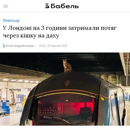
Меню
Пекельце
У Лондоні на 3 години затримали потяг
через кішку на даху
Автор:
Дата:
Костя Андрейковець
19:31, 04 березня 2021