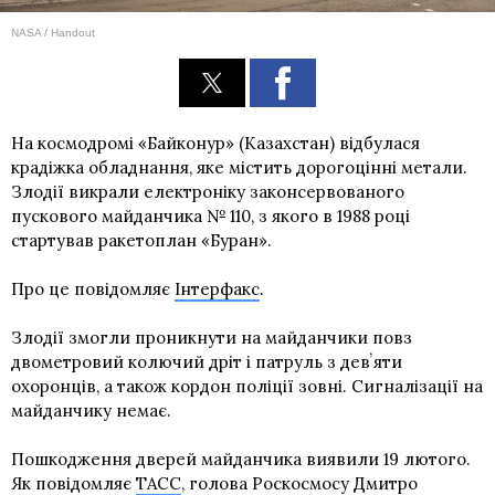
NASA / Handout
На космодромі «Байконур» (Казахстан) відбулася
крадіжка обладнання, яке містить дорогоцінні метали.
Злодії викрали електроніку законсервованого
пускового майданчика № 110, з якого в 1988 році
стартував ракетоплан «Буран».
Про це повідомляє
Інтерфакс
.
Злодії змогли проникнути на майданчики повз
двометровий колючий дріт і патруль з девʼяти
охоронців, а також кордон поліції зовні. Сигналізації на
майданчику немає.
Пошкодження дверей майданчика виявили 19 лютого.
Як повідомляє
ТАСС
, голова Роскосмосу Дмитро