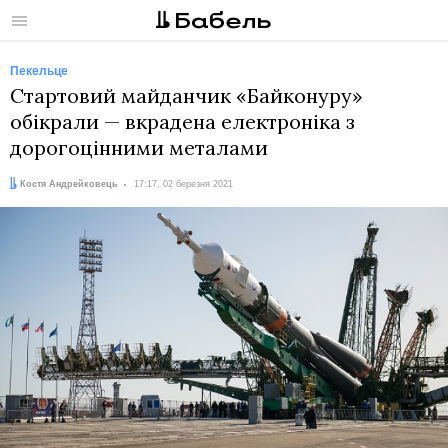
Меню
Пекельце
Стартовий майданчик «Байконуру»
обікрали — вкрадена електроніка з
дорогоцінними металами
Автор:
Дата:
Костя Андрейковець
17:17, 02 березня 2021