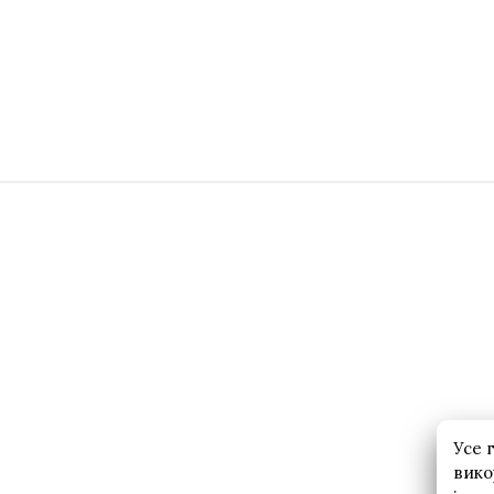
Усе 
вико