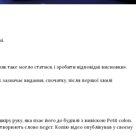
і.
як таке могло статися, і зробити відповідні висновки».
 зазначає видання, спочатку, після першої хвилі
у руку, яка пхає його до будівлі з вивіскою Petit colon.
 утворюють слово neger. Копію відео опублікував у своєму