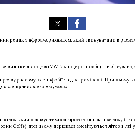
ний ролик з афроамериканцем, який звинуватили в расизм
заявило керівництво VW. У концерні пообіцяли зʼясувати, «
ояву расизму, ксенофобії та дискримінації. При цьому, як
део «неправильно зрозуміли».
лик, який показує темношкірого чоловіка і велику білошкір
«Новий Golf»), при цьому першими висвічуються літери, які