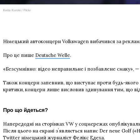
Keita Kuroki / Flickr
Німецький автоконцерн Volkswagen вибачився за реклам
Про це пише
Deutsche Welle
.
«Безсумнівно: відео неправильне і позбавлене смаку», — 
Також концерн запевнив, що виступає проти будь-якого пр
критики, концерн лише висловив здивування тим, що ві
Про що йдеться?
Напередодні на сторінках VW у соцмережах опублікували ро
Після цього на екрані зʼявляється напис Der neue Golf (
Twitter німецький журналіст Фелікс Едеха.