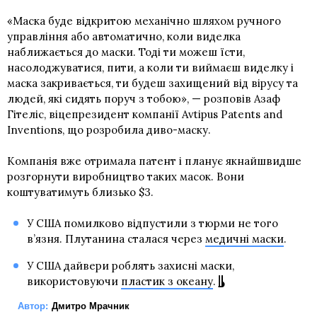
«Маска буде відкритою механічно шляхом ручного
управління або автоматично, коли виделка
наближається до маски. Тоді ти можеш їсти,
насолоджуватися, пити, а коли ти виймаєш виделку і
маска закривається, ти будеш захищений від вірусу та
людей, які сидять поруч з тобою», — розповів Азаф
Гітеліс, віцепрезидент компанії Avtipus Patents and
Inventions, що розробила диво-маску.
Компанія вже отримала патент і планує якнайшвидше
розгорнути виробництво таких масок. Вони
коштуватимуть близько $3.
У США помилково відпустили з тюрми не того
в’язня. Плутанина сталася через
медичні маски
.
У США дайвери роблять захисні маски,
використовуючи
пластик з океану
.
Автор:
Дмитро Мрачник