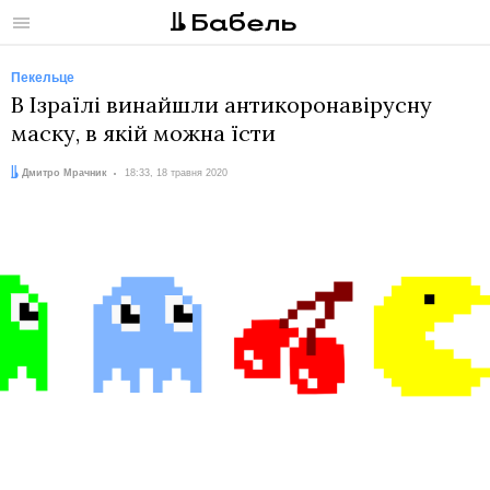
Меню
Пекельце
В Ізраїлі винайшли антикоронавірусну
маску, в якій можна їсти
Автор:
Дата:
Дмитро Мрачник
18:33, 18 травня 2020