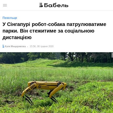
Меню
Пекельце
У Сінгапурі робот-собака патрулюватиме
парки. Він стежитиме за соціальною
дистанцією
Автор:
Дата:
Катя Мещерякова
15:58, 08 травня 2020