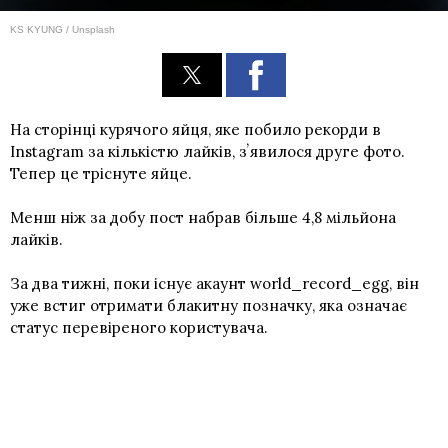
KS KYUNG / Unsplash
На сторінці курячого яйця, яке побило рекорди в
Instagram за кількістю лайків, зʼявилося друге фото.
Тепер це тріснуте яйце.
Менш ніж за добу пост набрав більше 4,8 мільйона
лайків.
За два тижні, поки існує акаунт world_record_egg, він
уже встиг отримати блакитну позначку, яка означає
статус перевіреного користувача.