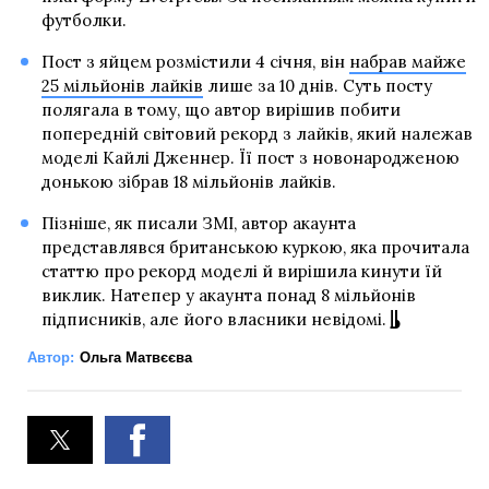
футболки.
Пост з яйцем розмістили 4 січня, він
набрав майже
25 мільйонів лайків
лише за 10 днів. Суть посту
полягала в тому, що автор вирішив побити
попередній світовий рекорд з лайків, який належав
моделі Кайлі Дженнер. Її пост з новонародженою
донькою зібрав 18 мільйонів лайків.
Пізніше, як писали ЗМІ, автор акаунта
представлявся британською куркою, яка прочитала
статтю про рекорд моделі й вирішила кинути їй
виклик. Натепер у акаунта понад 8 мільйонів
підписників, але його власники невідомі.
Автор:
Ольга Матвєєва