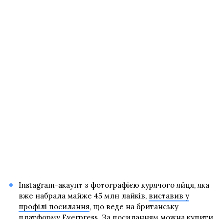
Instagram-акаунт з фотографією курячого яйця, яка
вже набрала майже 45 млн лайків,
виставив у
профілі посилання
, що веде на британську
платформу Everpress. За посиланням можна купити