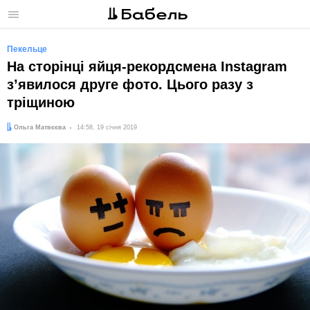
Меню
Пекельце
На сторінці яйця-рекордсмена Instagram
зʼявилося друге фото. Цього разу з
тріщиною
Автор:
Дата:
Ольга Матвєєва
14:58, 19 січня 2019