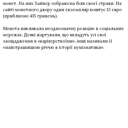
монет. На них Хайвер зображена біля своєї страви. На
сайті монетного двору один екземпляр коштує 13 євро
(приблизно 415 гривень).
Монета викликала неоднозначну реакцію в соціальних
мережах. Деякі жартували, що вкладуть усі свої
заощадження в «карівурсткоїни», інші називали її
«найстрашнішою річчю в історії нумізматики».