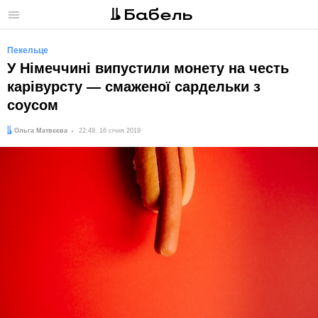
Меню
Пекельце
У Німеччині випустили монету на честь
карівурсту — смаженої сардельки з
соусом
Автор:
Дата:
Ольга Матвєєва
22:49, 16 січня 2019