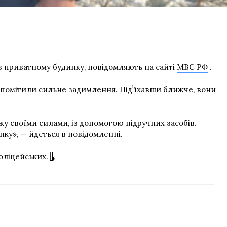
в приватному будинку, повідомляють на сайті
МВС РФ
.
 помітили сильне задимлення. Підʼїхавши ближче, вони
у своїми силами, із допомогою підручних засобів.
нку», — йдеться в повідомленні.
оліцейських.