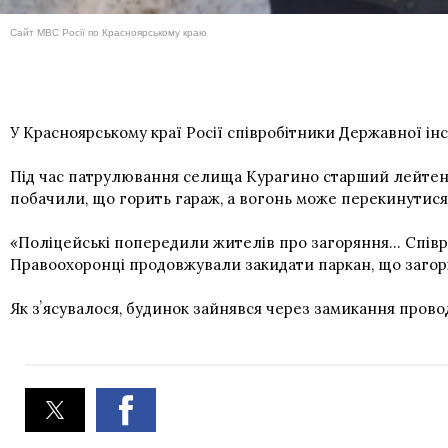
Сайт МВС Росії по Красноярському краю
У Красноярському краї Росії співробітники Державної і
Під час патрулювання селища Курагино старший лейтенан
побачили, що горить гараж, а вогонь може перекинутися 
«Поліцейські попередили жителів про загоряння... Спів
Правоохоронці продовжували закидати паркан, що загорів
Як зʼясувалося, будинок зайнявся через замикання прово