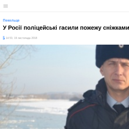
Меню
Пекельце
У Росії поліцейські гасили пожежу сніжкам
Дата:
14:53, 19 листопада 2018