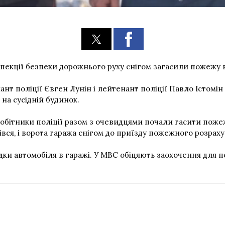
нспекції безпеки дорожнього руху снігом загасили пожежу 
т поліції Євген Лунін і лейтенант поліції Павло Істомін
на сусідній будинок.
робітники поліції разом з очевидцями почали гасити пожеж
ся, і ворота гаража снігом до приїзду пожежного розраху
дки автомобіля в гаражі. У МВС обіцяють заохочення для п