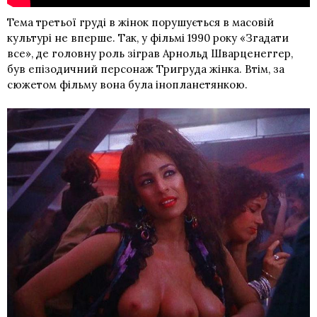
Тема третьої груді в жінок порушується в масовій
культурі не вперше. Так, у фільмі 1990 року «Згадати
все», де головну роль зіграв Арнольд Шварценеггер,
був епізодичний персонаж Тригруда жінка. Втім, за
сюжетом фільму вона була інопланетянкою.