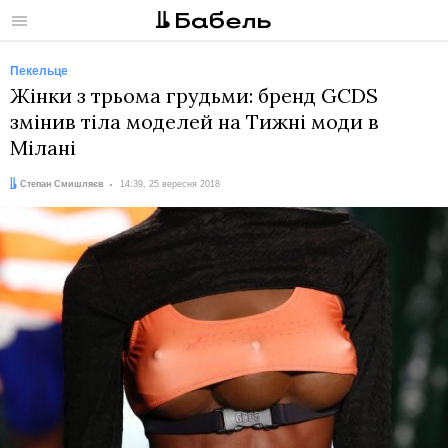
Меню
Пекельце
Жінки з трьома грудьми: бренд GCDS
змінив тіла моделей на Тижні моди в
Мілані
Автор:
Дата:
Степан Смишляєв
14:39, 25 вересня 2018