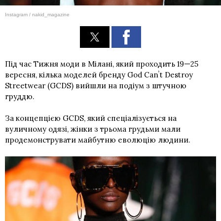
Instagram / nakid_magazine
Під час Тижня моди в Мілані, який проходить 19—25
вересня, кілька моделей бренду God Canʼt Destroy
Streetwear (GCDS) вийшли на подіум з штучною
груддю.
За концепцією GCDS, який спеціалізується на
вуличному одязі, жінки з трьома грудьми мали
продемонструвати майбутню еволюцію людини.