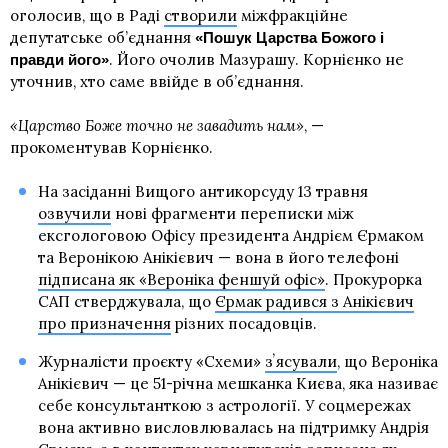
оголосив, що в Раді
створили
міжфракційне
депутатське об’єднання
«Пошук Царства Божого і
. Його очолив Мазурашу. Корнієнко не
правди його»
уточнив, хто саме ввійде в об’єднання.
«Царство Боже точно не завадить нам»
, —
прокоментував Корнієнко.
На засіданні Вищого антикорсуду 13 травня
озвучили
нові фрагменти переписки між
ексгологовою Офісу президента Андрієм Єрмаком
та Веронікою Анікієвич — вона в його телефоні
підписана як «Вероніка феншуй офіс»
. Прокурорка
САП стверджувала, що
Єрмак радився з Анікієвич
про призначення
різних посадовців.
Журналісти проєкту «Схеми»
зʼясували
, що Вероніка
Анікієвич — це 51-річна мешканка Києва, яка називає
себе консультанткою з астрології. У соцмережах
вона активно висловлювалась на підтримку Андрія