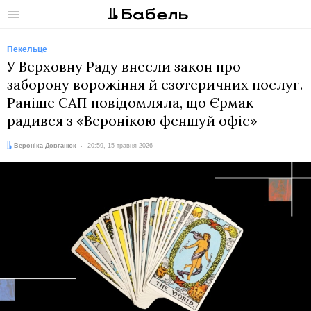
Меню
Пекельце
У Верховну Раду внесли закон про
заборону ворожіння й езотеричних послуг.
Раніше САП повідомляла, що Єрмак
радився з «Веронікою феншуй офіс»
Автор:
Дата:
Вероніка Довганюк
20:59, 15 травня 2026