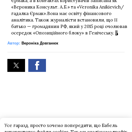
Єрмака, а в контактах користувачів записана як
«Вероника Консульт. А.Б.» та «Veronika Anikievich/
гадалка Єрмак».Вона має освіту фінансового
аналітика. Також журналісти встановили, що її
батько — громадянин РФ, який у 2015 році очолював
осередок «Опозиційного блоку» в Генічеську.
Автор:
Вероніка Довганюк
Усе гаразд, просто хочемо попередити, що Бабель
використовує файли cookies. Так ми аналізуємо трафік